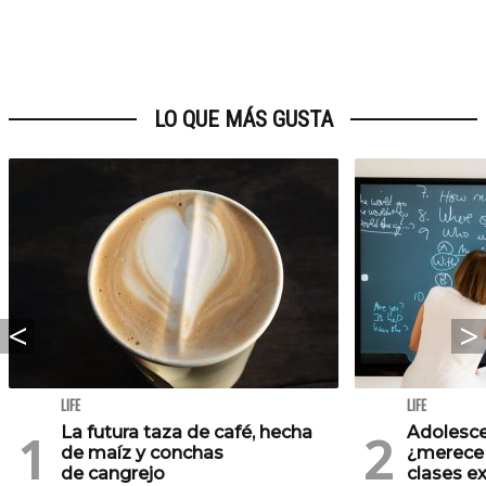
LO QUE MÁS GUSTA
LIFE
LIFE
La futura taza de café, hecha
Adolesce
de maíz y conchas
¿merece 
de cangrejo
clases e