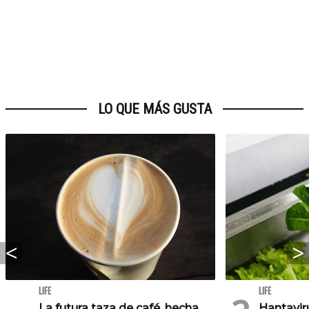
LO QUE MÁS GUSTA
LIFE
LIFE
La futura taza de café, hecha
Hantaviru