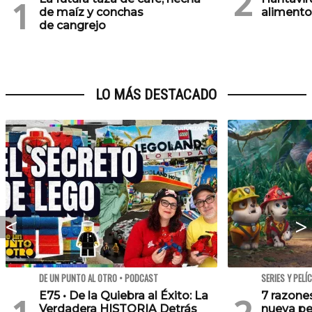
de maíz y conchas
alimentos
de cangrejo
LO MÁS DESTACADO
DE UN PUNTO AL OTRO • PODCAST
SERIES Y PELÍ
E75 • De la Quiebra al Éxito: La
7 razone
Verdadera HISTORIA Detrás
nueva pe