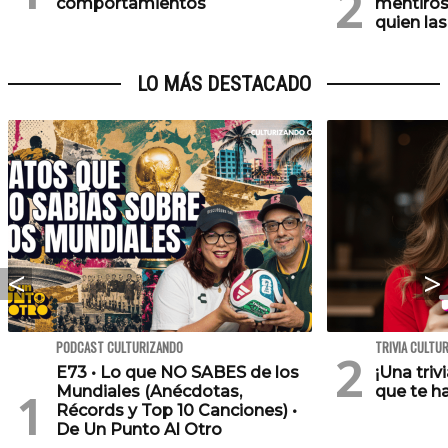
comportamientos
mentiros
quien las
LO MÁS DESTACADO
PODCAST CULTURIZANDO
TRIVIA CULTU
E73 • Lo que NO SABES de los
¡Una triv
Mundiales (Anécdotas,
que te h
Récords y Top 10 Canciones) •
De Un Punto Al Otro