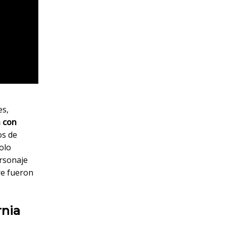
es,
 con
os de
olo
ersonaje
re fueron
rnia