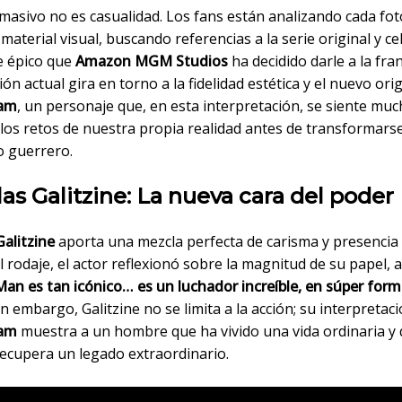
s masivo no es casualidad. Los fans están analizando cada f
material visual, buscando referencias a la serie original y c
e épico que
Amazon MGM Studios
ha decidido darle a la fran
ón actual gira en torno a la fidelidad estética y el nuevo ori
dam
, un personaje que, en esta interpretación, se siente mu
los retos de nuestra propia realidad antes de transformarse
o guerrero.
as Galitzine: La nueva cara del poder
Galitzine
aporta una mezcla perfecta de carisma y presencia f
 rodaje, el actor reflexionó sobre la magnitud de su papel,
an es tan icónico… es un luchador increíble, en súper form
Sin embargo, Galitzine no se limita a la acción; su interpretac
dam
muestra a un hombre que ha vivido una vida ordinaria y 
recupera un legado extraordinario.