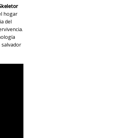
Skeletor
 el hogar
ia del
rvivencia.
nología
u salvador