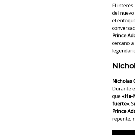
El interé
del nuevo 
el enfoqu
conversaci
Prince A
cercano a 
legendari
Nichol
Nicholas 
Durante el
que
«He-M
fuerte»
. 
Prince A
repente, 