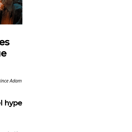
es
ue
Prince Adam
el hype