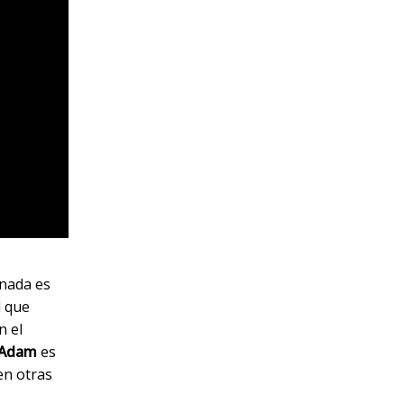
onada es
d que
n el
Adam
es
en otras