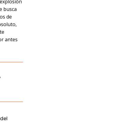
 explosión
ue busca
os de
bsoluto,
te
or antes
,
del