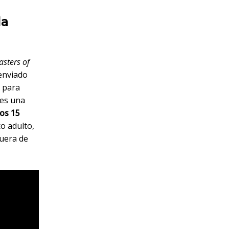
la
sters of
enviado
 para
 es una
nos 15
o adulto,
fuera de