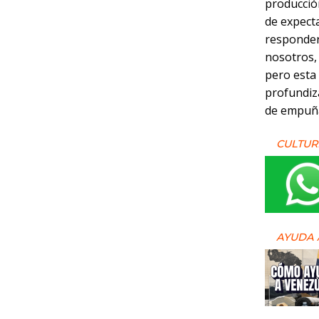
producción
de expect
responder
nosotros,
pero esta
profundiz
de empuña
CULTUR
AYUDA 