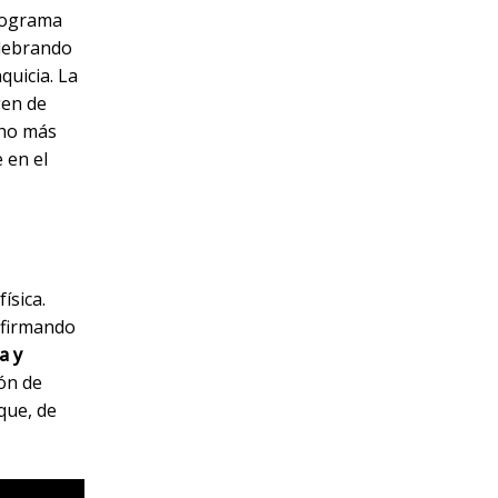
otograma
elebrando
quicia. La
gen de
cho más
 en el
ísica.
 afirmando
a y
ión de
que, de