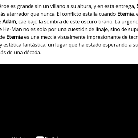
oe es grande sin un villano a su altura, y en esta entrega,
s aterrador que nunca. El conflicto estalla cuando
Eternia
,
de
Adam
, cae bajo la sombra de este oscuro tirano. La urgenc
 He-Man no es solo por una cuestión de linaje, sino de supe
 de
Eternia
es una mezcla visualmente impresionante de tec
y estética fantástica, un lugar que ha estado esperando a s
ás de una década.