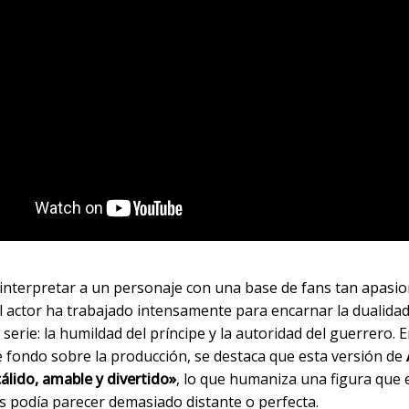
e interpretar a un personaje con una base de fans tan apasi
l actor ha trabajado intensamente para encarnar la dualida
a serie: la humildad del príncipe y la autoridad del guerrero. E
e fondo sobre la producción, se destaca que esta versión de
álido, amable y divertido»
, lo que humaniza una figura que 
s podía parecer demasiado distante o perfecta.