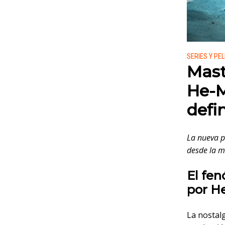
Publicado
SERIES Y PE
Mast
He-M
defi
La nueva pe
desde la m
El fen
por H
La nostal