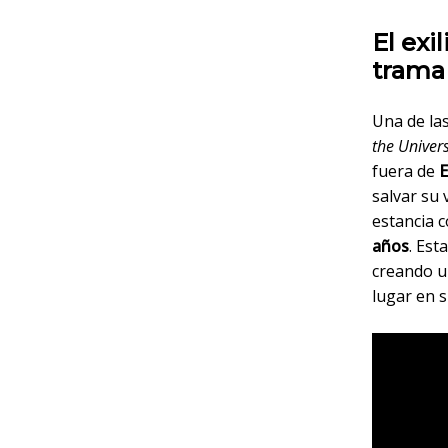
El exi
trama
Una de la
the Univer
fuera de
E
salvar su 
estancia c
años
. Est
creando u
lugar en s