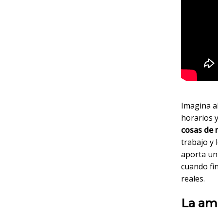
Imagina al
horarios y
cosas de 
trabajo y
aporta un
cuando fi
reales.
La ame