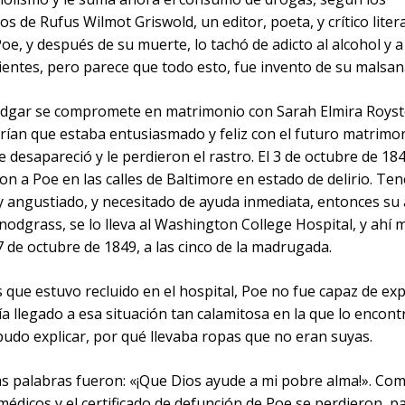
s de Rufus Wilmot Griswold, un editor, poeta, y crítico liter
oe, y después de su muerte, lo tachó de adicto al alcohol y a
entes, pero parece que todo esto, fue invento de su malsana
Edgar se compromete en matrimonio con Sarah Elmira Royste
irían que estaba entusiasmado y feliz con el futuro matrimo
e desapareció y le perdieron el rastro. El 3 de octubre de 184
n a Poe en las calles de Baltimore en estado de delirio. T
 angustiado, y necesitado de ayuda inmediata, entonces su
nodgrass, se lo lleva al Washington College Hospital, y ahí m
 de octubre de 1849, a las cinco de la madrugada.
s que estuvo recluido en el hospital, Poe no fue capaz de exp
 llegado a esa situación tan calamitosa en la que lo encont
udo explicar, por qué llevaba ropas que no eran suyas.
as palabras fueron: «¡Que Dios ayude a mi pobre alma!». Com
édicos y el certificado de defunción de Poe se perdieron, p