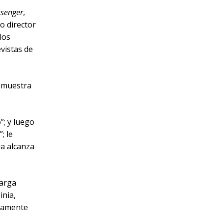
ssenger
,
o director
los
vistas de
demuestra
”; y luego
; le
ra alcanza
larga
inia,
evamente