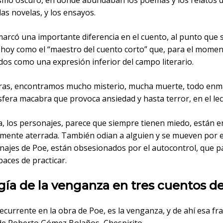
smo oscuro, en donde abundaban los poemas y los relatos d
las novelas, y los ensayos.
marcó una importante diferencia en el cuento, al punto que s
 hoy como el “maestro del cuento corto” que, para el momen
dos como una expresión inferior del campo literario.
ras, encontramos mucho misterio, mucha muerte, todo enm
fera macabra que provoca ansiedad y hasta terror, en el lec
a, los personajes, parece que siempre tienen miedo, están e
mente aterrada. También odian a alguien y se mueven por e
najes de Poe, están obsesionados por el autocontrol, que p
aces de practicar.
ía de la venganza en tres cuentos d
currente en la obra de Poe, es la venganza, y de ahí esa fra