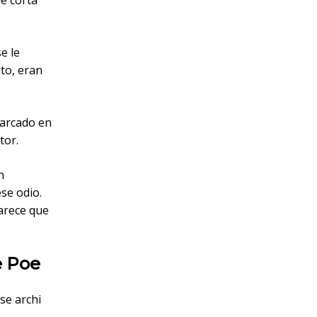
e corta
e le
to, eran
arcado en
tor.
n
se odio.
arece que
e Poe
se archi