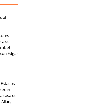
del
tores
r a su
al, el
 con Edgar
s Estados
e eran
la casa de
Allan,