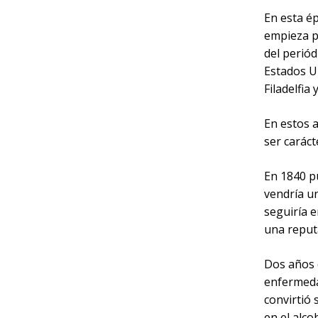
En esta ép
empieza p
del periód
Estados Un
Filadelfia
En estos a
ser caráct
En 1840 pu
vendría un
seguiría 
una reputa
Dos años 
enfermedad
convirtió
en el alc