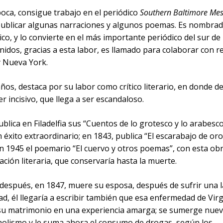
oca, consigue trabajo en el periódico
Southern Baltimore Me
ublicar algunas narraciones y algunos poemas. Es nombrad
ico, y lo convierte en el más importante periódico del sur de 
idos, gracias a esta labor, es llamado para colaborar con re
 y Nueva York.
ños, destaca por su labor como crítico literario, en donde 
er incisivo, que llega a ser escandaloso.
blica en Filadelfia sus “Cuentos de lo grotesco y lo arabesco
 éxito extraordinario; en 1843, publica “El escarabajo de oro”
en 1945 el poemario “El cuervo y otros poemas”, con esta ob
ción literaria, que conservaría hasta la muerte.
después, en 1847, muere su esposa, después de sufrir una 
, él llegaría a escribir también que esa enfermedad de Virg
 su matrimonio en una experiencia amarga; se sumerge nu
oholismo y le suma ahora el consumo de drogas, según los