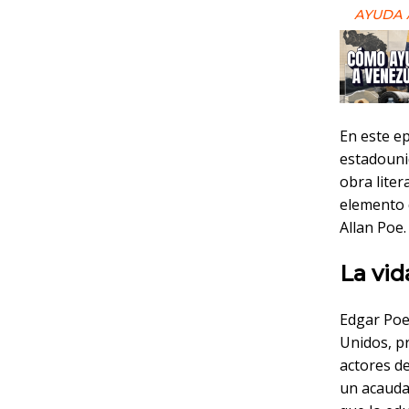
AYUDA 
En este e
estadouni
obra liter
elemento 
Allan Poe.
La vid
Edgar Poe,
Unidos, p
actores de
un acauda