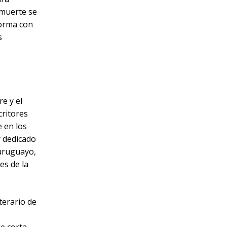
 muerte se
forma con
s
e y el
critores
e en los
r dedicado
uruguayo,
es de la
iterario de