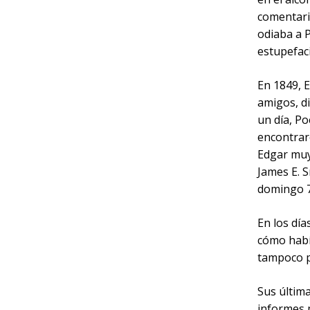
comentario
odiaba a P
estupefaci
En 1849, 
amigos, d
un día, Po
encontraro
Edgar muy
James E. S
domingo 7
En los día
cómo había
tampoco p
Sus últim
informes m