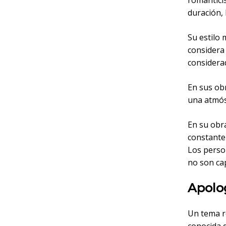
romantici
duración, 
Su estilo 
considera
considera
En sus ob
una atmós
En su obr
constante
Los perso
no son cap
Apolog
Un tema re