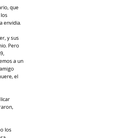
ario, que
 los
 envidia.
r, y sus
nio. Pero
9,
enemos a un
 amigo
uere, el
licar
raron,
o los
ara