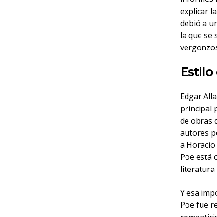
explicar l
debió a u
la que se 
vergonzos
Estilo
Edgar Alla
principal 
de obras d
autores p
a Horacio
Poe está 
literatura
Y esa impo
Poe fue re