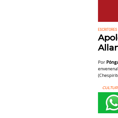
Publicado
ESCRITORES
Apol
Alla
Por
Pónga
envenena”
(Chespirit
CULTUR