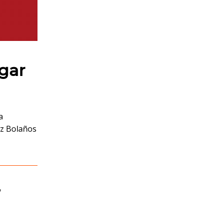
gar
a
ez Bolaños
,