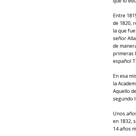
que lo edu
Entre 1815
de 1820, r
la que fu
señor Alla
de manera
primeras 
español T
En esa mi
la Academi
Aquello d
segundo l
Unos años
en 1832, s
14 años m