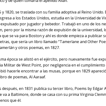
có y de quien tomaría el apellido Allan.
 y 1820, se traslada con su familia adoptiva al Reino Unido. 
egresa a los Estados Unidos, estudia en la Universidad de Vir
e expulsado por jugador y bebedor. Trabajó en uno de los ne
n, pero por la misma razón de expulsión de la universidad, l
 que se va para Boston y ahí es donde empieza a publicar s
letras, que sería un libro llamado “Tamerlane and Other Poe
amerlán y otros poemas, en 1827.
sma época se alistó en el ejército, pero nuevamente fue exp
a Militar de West Point, por negligencia en el cumplimiento 
ebió hacerle encontrar a las musas, porque en 1829 apareci
ibro de poemas, Al Aaraaf.
 después, en 1831 publica su tercer libro, Poems by Edgar A
e va a Baltimore, donde se casa con su prima Virginia Clemm
enos que él.