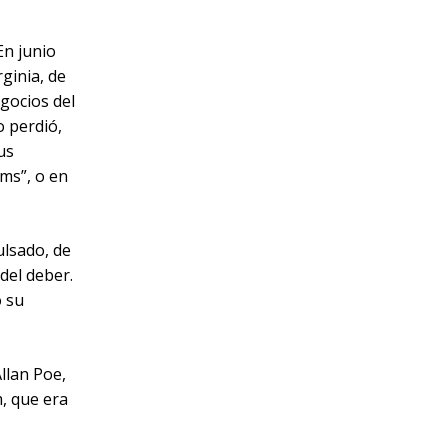
En junio
ginia, de
gocios del
o perdió,
us
ms”, o en
ulsado, de
del deber.
ó su
llan Poe,
, que era