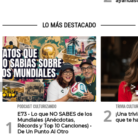
ayahuasc
LO MÁS DESTACADO
PODCAST CULTURIZANDO
TRIVIA CULTU
E73 • Lo que NO SABES de los
¡Una triv
Mundiales (Anécdotas,
que te h
Récords y Top 10 Canciones) •
De Un Punto Al Otro