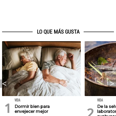
LO QUE MÁS GUSTA
VIDA
VIDA
Dormir bien para
De la se
envejecer mejor
laborator