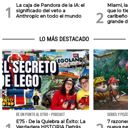
La caja de Pandora de la IA: el
Miami, l
significado del veto a
que lo ti
Anthropic en todo el mundo
caribeño 
grande d
LO MÁS DESTACADO
DE UN PUNTO AL OTRO • PODCAST
SERIES Y PELÍ
E75 • De la Quiebra al Éxito: La
7 razone
Verdadera HISTORIA Detrás
nueva pe