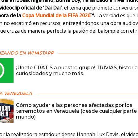
 del afrobeat nigeriano, Burna Boy, ha lanzado a nivel mund
ideoclip oficial de ‘Dai Dai’
, el tema que promete convertirse
ora de la
Copa Mundial de la FIFA 2026
™.
La verdad es que 
n no escatimó en recursos, entregándonos una obra audiov
que cruza de manera perfecta la pasión del balompié con el 
IZANDO EN WHASTAPP
¡Únete GRATIS a nuestro grupo! TRIVIAS, historia
curiosidades y mucho más.
A VENEZUELA
Cómo ayudar a las personas afectadas por los
terremotos en Venezuela (desde cualquier parte 
mundo)
por la realizadora estadounidense Hannah Lux Davis, el vide