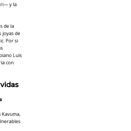
ri— y la
s de la
 joyas de
c. Por si
as
biano Luis
ría con
 vidas
a
a Kavuma,
ulnerables