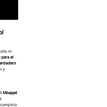
ol
uda, el
 para el
verdadero
s y
ian Mbappé
á
ocampista