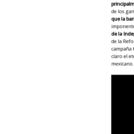
principal
de los ga
que la bar
imponente
de la Ind
de la Refo
campaña t
claro el e
mexicano.