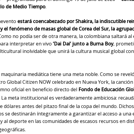
lo de Medio Tiempo
.
aevento
estará coencabezado por Shakira, la indiscutible rei
 el fenómeno de masas global de Corea del Sur, la agrupac
 Como no podía ser de otra manera, la colombiana saltará al
para interpretar en vivo
‘Dai Dai’ junto a Burna Boy
, promet
ticultural inolvidable que unirá la cultura musical global con
 maquinaria mediática tiene una meta noble
. Como se revel
tro Global Citizen NOW celebrado en Nueva York, la canción
mno oficial en beneficio directo del
Fondo de Educación Glob
. La meta institucional es verdaderamente ambiciosa: recaud
e dólares antes del pitazo final de la copa del mundo
. Dicho
s se destinarán íntegramente a garantizar el acceso a una 
 y al deporte en las comunidades de escasos recursos en dis
geográficas
.