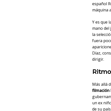
español R
máquina a
Y es que l
mano del 
la selecci
fuera poco
aparicion
Díaz, cons
dirigir.
Ritmo,
Más allá d
filmación
gubername
un ex niño
de su país