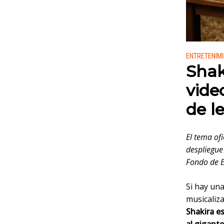
Publicado
ENTRETENIM
Shak
vide
de l
El tema of
despliegue
Fondo de E
Si hay un
musicaliza
Shakira e