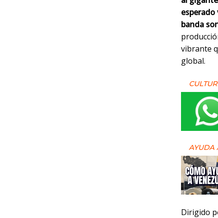
al gigante
esperado v
banda son
producció
vibrante 
global.
CULTUR
AYUDA 
Dirigido 