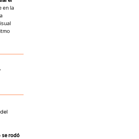
ial el
 en la
la
isual
ritmo
,
del
o
se rodó