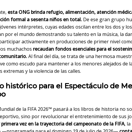
nte,
esta ONG brinda refugio, alimentación, atención médic
ción formal a sesenta niños en total.
De ese gran grupo h
jóvenes intérpretes, cuyas edades oscilan entre los dos y lo
an por el mundo demostrando su talento en la música, la dan
 participar activamente en producciones de primer nivel com
, los muchachos
recaudan fondos esenciales para el sosteni
comunitario.
Al final del día, se trata de una hermosa mues
sirve como escudo para mantener a los menores alejados de l
s extremas y la violencia de las calles.
o histórico para el Espectáculo de M
po
ndial de la FIFA 2026™ pasará a los libros de historia no so
eportivo, sino por revolucionar el entretenimiento de sus j
 primera vez en la trayectoria del campeonato de la FIFA
, la
o —programada para el domingo 19 de julio de 2026—
conta