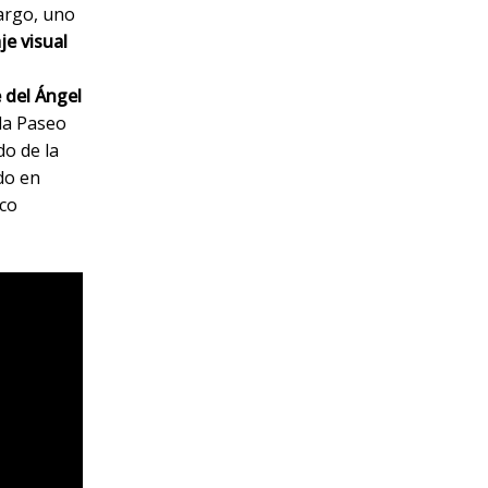
argo, uno
e visual
e del Ángel
da Paseo
do de la
do en
ico