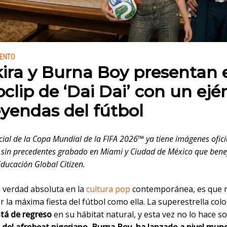
 en:
IENTO
ira y Burna Boy presentan 
oclip de ‘Dai Dai’ con un ejér
eyendas del fútbol
icial de la Copa Mundial de la FIFA 2026™ ya tiene imágenes ofici
 sin precedentes grabado en Miami y Ciudad de México que benef
ducación Global Citizen.
a verdad absoluta en la
cultura pop
contemporánea, es que 
r la máxima fiesta del fútbol como ella. La superestrella co
stá de regreso
en su hábitat natural, y esta vez no lo hace so