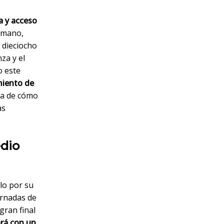
a y acceso
umano,
s dieciocho
za y el
o este
miento de
tra de cómo
as
edio
lo por su
ornadas de
 gran final
rá con un