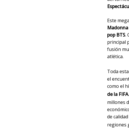
Espectácu
Este meg
Madonna y
pop BTS
.
principal 
fusión mul
atlética.
Toda esta
el encuen
como el hi
de la FIFA
millones d
económico
de calidad
regiones 