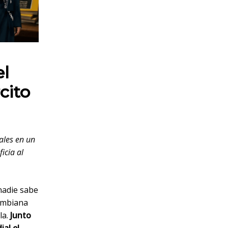
el
cito
ales en un
icia al
nadie sabe
lombiana
la.
Junto