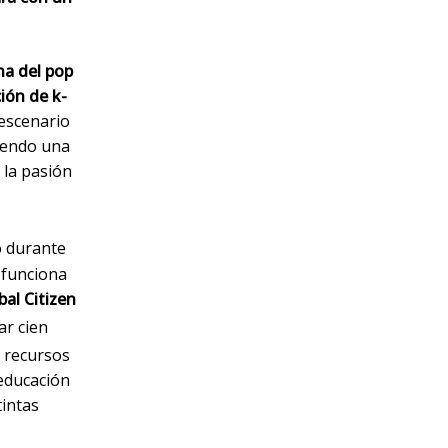
na del pop
ión de k-
 escenario
iendo una
 la pasión
ó durante
 funciona
al Citizen
ar cien
s recursos
educación
tintas