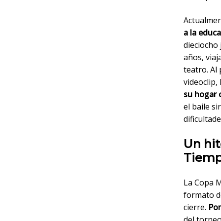
Actualme
a la educa
dieciocho 
años, viaj
teatro. Al
videoclip
su hogar 
el baile 
dificultade
Un hit
Tiem
La Copa Mu
formato d
cierre.
Por
del torne