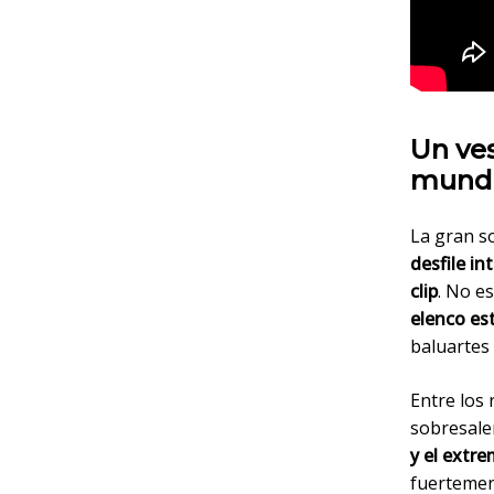
Un ves
mundi
La gran so
desfile in
clip
. No e
elenco es
baluartes 
Entre los 
sobresal
y el extre
fuertemen