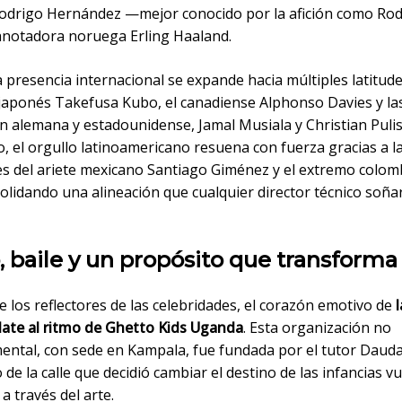
odrigo Hernández —mejor conocido por la afición como Rod
notadora noruega Erling Haaland.
a presencia internacional se expande hacia múltiples latitude
japonés Takefusa Kubo, el canadiense Alphonso Davies y las
ón alemana y estadounidense, Jamal Musiala y Christian Pulisi
, el orgullo latinoamericano resuena con fuerza gracias a l
es del ariete mexicano Santiago Giménez y el extremo colom
olidando una alineación que cualquier director técnico soña
 baile y un propósito que transforma
e los reflectores de las celebridades, el corazón emotivo de
l
 late al ritmo de Ghetto Kids Uganda
. Esta organización no
ntal, con sede en Kampala, fue fundada por el tutor Daud
 de la calle que decidió cambiar el destino de las infancias v
 a través del arte.