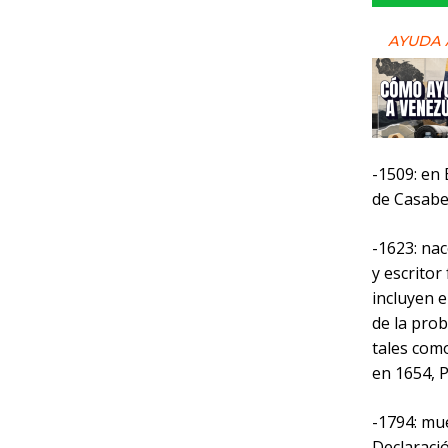
AYUDA 
-1509: en 
de Casabe
-1623: na
y escritor
incluyen e
de la prob
tales como
en 1654, P
-1794: mu
Declaraci