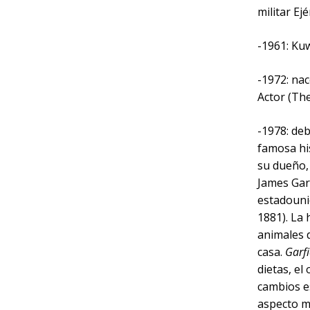
militar Ej
-1961: Kuw
-1972: nac
Actor (The
-1978: deb
famosa his
su dueño, 
James Gar
estadouni
1881). La 
animales 
casa.
Garfi
dietas, el 
cambios es
aspecto má