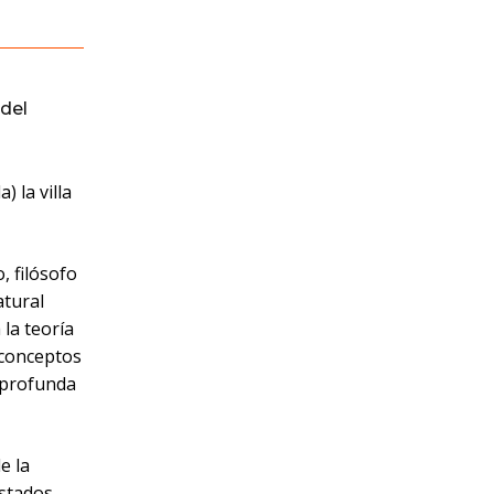
del
 la villa
, filósofo
atural
 la teoría
e conceptos
a profunda
e la
Estados