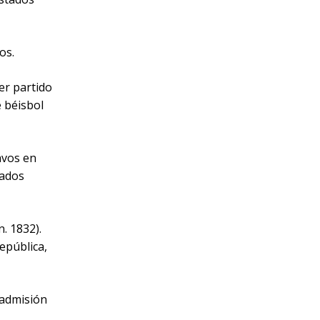
os.
er partido
e béisbol
avos en
tados
. 1832).
epública,
eadmisión