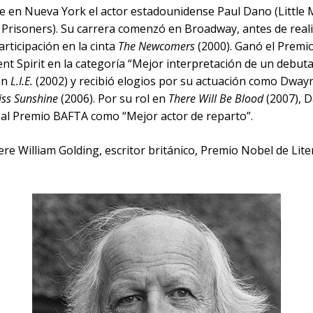
ce en Nueva York el actor estadounidense Paul Dano (Little 
 Prisoners). Su carrera comenzó en Broadway, antes de reali
rticipación en la cinta
The Newcomers
(2000). Ganó el Premi
nt Spirit en la categoría “Mejor interpretación de un debut
en
L.I.E.
(2002) y recibió elogios por su actuación como Dwa
Miss Sunshine
(2006). Por su rol en
There Will Be Blood
(2007), 
 al Premio BAFTA como “Mejor actor de reparto”.
re William Golding, escritor británico, Premio Nobel de Lit