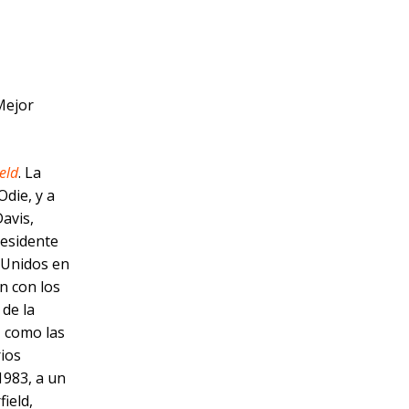
Mejor
eld
. La
Odie, y a
Davis,
residente
 Unidos en
n con los
de la
 como las
rios
 1983, a un
ield,