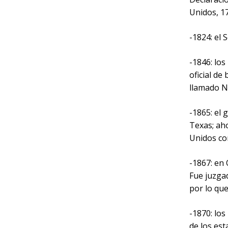
Unidos, 17
-1824: el 
-1846: lo
oficial de
llamado N
-1865: el 
Texas; aho
Unidos c
-1867: en 
Fue juzga
por lo que
-1870: los
de los est