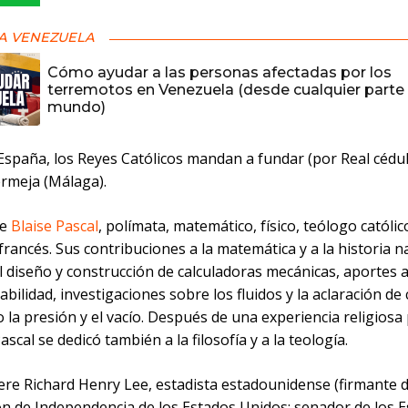
A VENEZUELA
Cómo ayudar a las personas afectadas por los
terremotos en Venezuela (desde cualquier parte 
mundo)
España, los Reyes Católicos mandan a fundar (por Real cédula)
rmeja (Málaga).
ce
Blaise Pascal
, polímata, matemático, físico, teólogo católico
 francés. Sus contribuciones a la matemática y a la historia n
l diseño y construcción de calculadoras mecánicas, aportes a
abilidad, investigaciones sobre los fluidos y la aclaración d
 la presión y el vacío. Después de una experiencia religios
ascal se dedicó también a la filosofía y a la teología.
ere Richard Henry Lee, estadista estadounidense (firmante d
ón de Independencia de los Estados Unidos; senador de los 