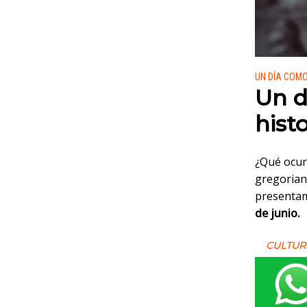
Publicado
UN DÍA COM
Un d
histo
¿Qué ocurr
gregoriano
presentam
de junio.
CULTUR