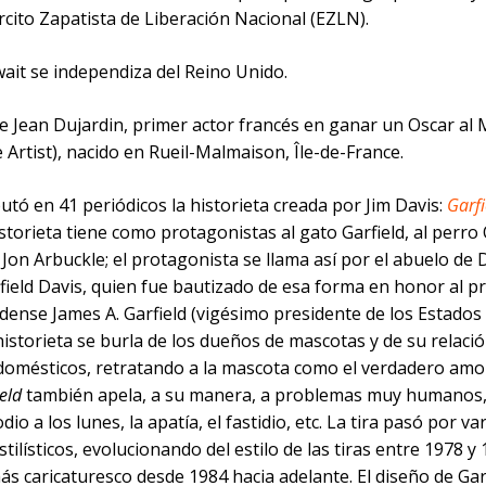
ército Zapatista de Liberación Nacional (EZLN).
ait se independiza del Reino Unido.
e Jean Dujardin, primer actor francés en ganar un Oscar al 
 Artist), nacido en Rueil-Malmaison, Île-de-France.
utó en 41 periódicos la historieta creada por Jim Davis:
Garfi
torieta tiene como protagonistas al gato Garfield, al perro 
Jon Arbuckle; el protagonista se llama así por el abuelo de 
field Davis, quien fue bautizado de esa forma en honor al p
dense James A. Garfield (vigésimo presidente de los Estados
historieta se burla de los dueños de mascotas y de su relació
domésticos, retratando a la mascota como el verdadero amo 
eld
también apela, a su manera, a problemas muy humanos,
odio a los lunes, la apatía, el fastidio, etc. La tira pasó por va
tilísticos, evolucionando del estilo de las tiras entre 1978 y
s caricaturesco desde 1984 hacia adelante. El diseño de Garf