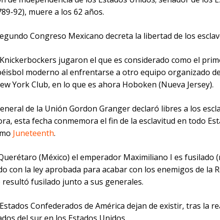
89-92), muere a los 62 años.
Segundo Congreso Mexicano decreta la libertad de los esclav
s Knickerbockers jugaron el que es considerado como el prim
 béisbol moderno al enfrentarse a otro equipo organizado d
ew York Club, en lo que es ahora Hoboken (Nueva Jersey).
general de la Unión Gordon Granger declaró libres a los escl
ra, esta fecha conmemora el fin de la esclavitud en todo Es
omo
Juneteenth
.
Querétaro (México) el emperador Maximiliano I es fusilado (n
do con la ley aprobada para acabar con los enemigos de la R
 resultó fusilado junto a sus generales.
 Estados Confederados de América dejan de existir, tras la r
ados del sur en los Estados Unidos.