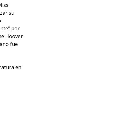
Miss
zar su
o
ante” por
yne Hoover
Dano fue
eratura en