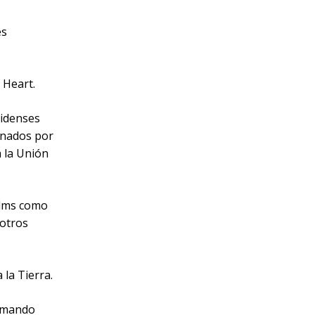
es
 Heart.
nidenses
enados por
 la Unión
ilms como
 otros
 la Tierra.
y mando