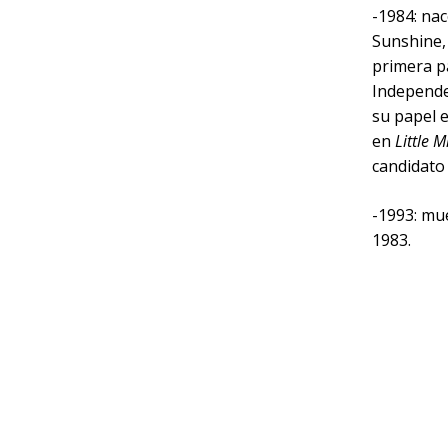
-1984: na
Sunshine,
primera pa
Independe
su papel 
en
Little 
candidato
-1993: mue
1983.