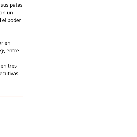
 sus patas
ron un
l el poder
ar en
xy
, entre
 en tres
ecutivas.