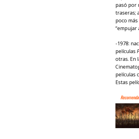
pasó por 
traseras; 
poco más 
“empujar a
-1978: nac
películas
P
otras. En 
Cinematogr
películas 
Estas pel