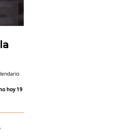
la
alendario
mo hoy 19
,