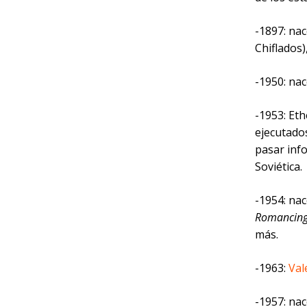
-1897: na
Chiflados)
-1950: na
-1953: Et
ejecutado
pasar inf
Soviética.
-1954: na
Romancing 
más.
-1963:
Val
-1957: na