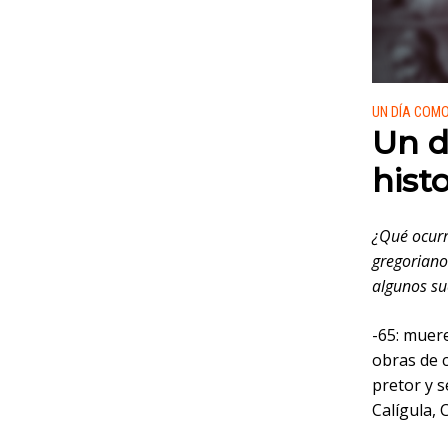
Publicado
UN DÍA COM
Un d
histo
¿Qué ocurri
gregoriano
algunos su
-65: muer
obras de c
pretor y 
Calígula,