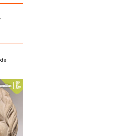
,
del