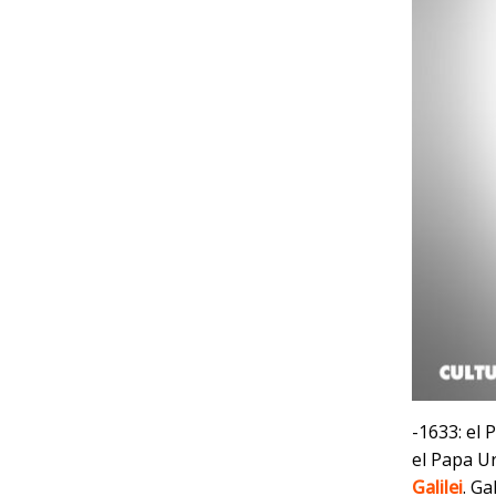
-1633: el
el Papa U
Galilei
. G