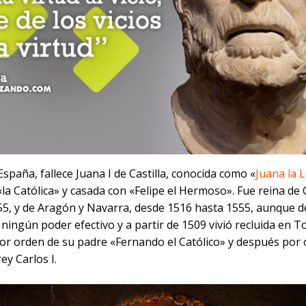
España, fallece Juana I de Castilla, conocida como «
Juana la 
«la Católica» y casada con «Felipe el Hermoso». Fue reina de C
55, y de Aragón y Navarra, desde 1516 hasta 1555, aunque 
 ningún poder efectivo y a partir de 1509 vivió recluida en To
or orden de su padre «Fernando el Católico» y después por
rey Carlos I.