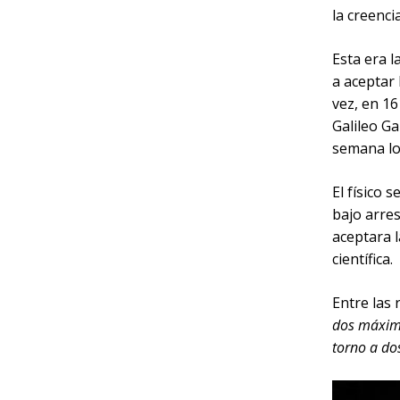
la creenci
Esta era l
a aceptar 
vez, en 16
Galileo Ga
semana lo
El físico 
bajo arres
aceptara l
científica.
Entre las 
dos máxim
torno a do