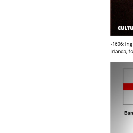
-1606: In
Irlanda, f