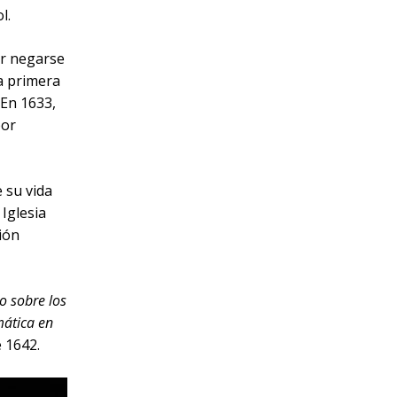
l.
por negarse
La primera
 En 1633,
por
 su vida
Iglesia
ción
o sobre los
ática en
e 1642.