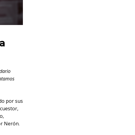
la
ndario
entamos
ido por sus
 cuestor,
o,
or Nerón.