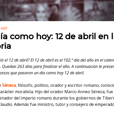
 en:
O HOY
ía como hoy: 12 de abril en 
ria
ó el 12 de abril? El 12 de abril es el 102.º día del año en el cale
. Quedan 263 días para finalizar el año. A continuación te pres
cesos que pasaron un día como hoy 12 de abril.
e
Séneca
, filósofo, político, orador y escritor romano, conoc
arácter moralista. Hijo del orador Marco Anneo Séneca, fue
senador del Imperio romano durante los gobiernos de Tiberi
 Claudio. Además fue ministro, tutor y consejero de emperad