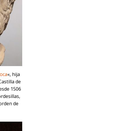
Loca
«, hija
astilla de
desde 1506
rdesillas,
 orden de