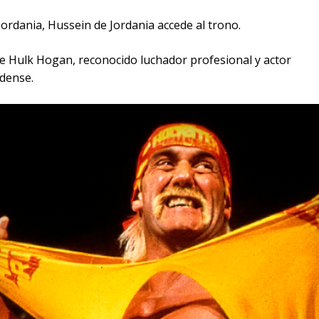
Jordania, Hussein de Jordania accede al trono.
ce Hulk Hogan, reconocido luchador profesional y actor
dense.