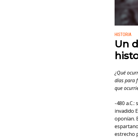
Publicado
HISTORIA
Un d
histo
¿Qué ocurr
días para f
que ocurri
-480 a.C.:
invadido E
oponían. 
espartanos
estrecho 