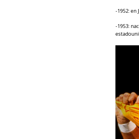
-1952: en 
-1953: na
estadouni