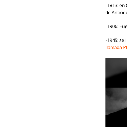
-1813: en
de Antioqu
-1906: Eu
-1945: se
llamada P