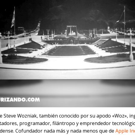
ce Steve Wozniak, también conocido por su apodo «Woz», in
adores, programador, filántropo y emprendedor tecnológi
dense. Cofundador nada más y nada menos que de
Apple In