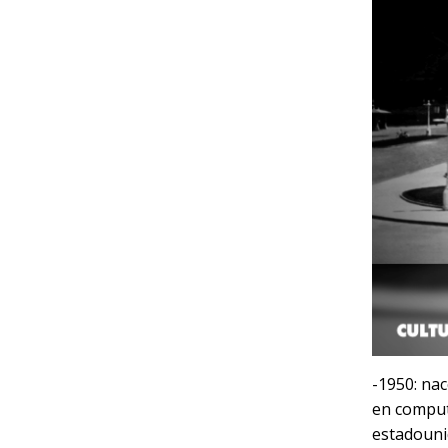
-1950: na
en comput
estadouni