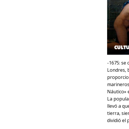
-1675: se
Londres, b
proporcion
marineros
Náutico» e
La popula
llevó a q
tierra, si
dividió el 