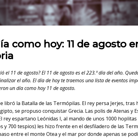
 en:
ía como hoy: 11 de agosto e
ria
ió el 11 de agosto? El 11 de agosto es el 223.º día del año. Que
inalizar el año. El día de hoy te traemos una lista de eventos im
eron un día como hoy 11 de agosto.
 se libró la Batalla de las Termópilas. El rey persa Jerjes, tras
gipto, se propuso conquistar Grecia. Las polis de Atenas y E
El rey espartano Leónidas I, al mando de unos 1000 hoplitas
 y 700 tespios) les hizo frente en el desfiladero de las Term
paso entre el monte Otea y el mar por donde apenas se podí