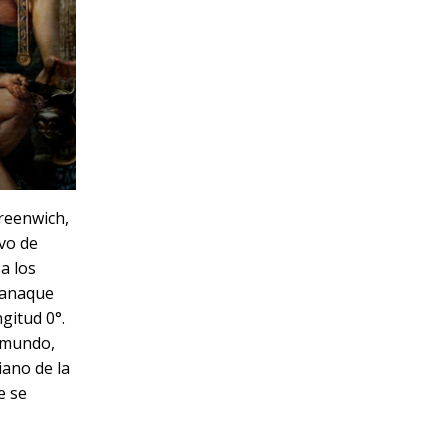
reenwich,
ivo de
a los
lmanaque
gitud 0°.
 mundo,
iano de la
e se