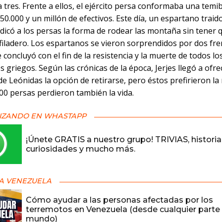
 a tres. Frente a ellos, el ejército persa conformaba una temi
50.000 y un millón de efectivos. Este día, un espartano traid
indicó a los persas la forma de rodear las montaña sin tener
filadero. Los espartanos se vieron sorprendidos por dos fre
e concluyó con el fin de la resistencia y la muerte de todos lo
 griegos. Según las crónicas de la época, Jerjes llegó a ofre
 Leónidas la opción de retirarse, pero éstos prefirieron la
00 persas perdieron también la vida.
IZANDO EN WHASTAPP
¡Únete GRATIS a nuestro grupo! TRIVIAS, historia
curiosidades y mucho más.
A VENEZUELA
Cómo ayudar a las personas afectadas por los
terremotos en Venezuela (desde cualquier parte 
mundo)