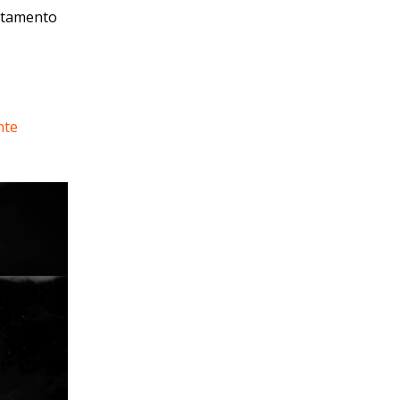
artamento
nte