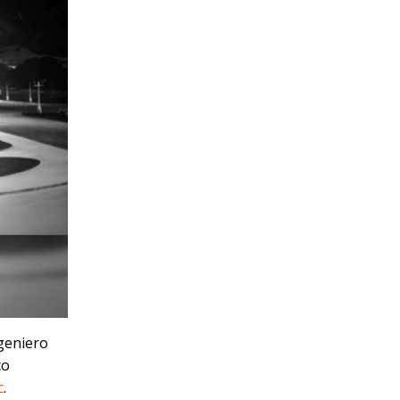
geniero
co
c
.