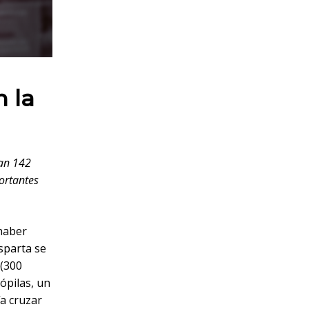
n la
dan 142
portantes
 haber
sparta se
 (300
ópilas, un
a cruzar