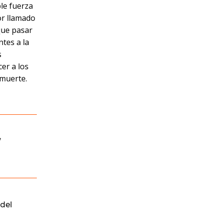
ble fuerza
or llamado
 que pasar
ntes a la
s
cer a los
 muerte.
,
del