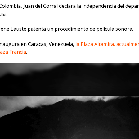
 Colombia, Juan del Corral declara la independencia del dep
ia.
gène Lauste patenta un procedimiento de película sonora.
 inaugura en Caracas, Venezuela,
la Plaza Altamira, actualme
laza Francia
.