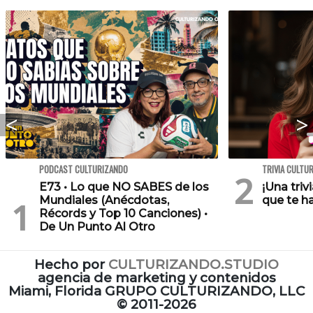
PODCAST CULTURIZANDO
TRIVIA CULTU
E73 • Lo que NO SABES de los
¡Una triv
Mundiales (Anécdotas,
que te h
Récords y Top 10 Canciones) •
De Un Punto Al Otro
Hecho por
CULTURIZANDO.STUDIO
agencia de marketing y contenidos
Miami, Florida GRUPO CULTURIZANDO, LLC
©
2011-2026