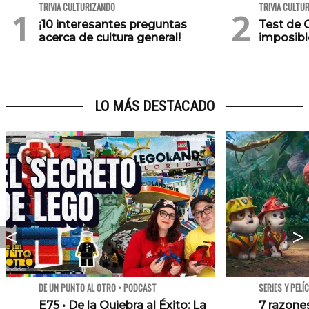
TRIVIA CULTURIZANDO
TRIVIA CULTU
¡10 interesantes preguntas
Test de C
acerca de cultura general!
imposibl
LO MÁS DESTACADO
DE UN PUNTO AL OTRO • PODCAST
SERIES Y PELÍ
E75 • De la Quiebra al Éxito: La
7 razone