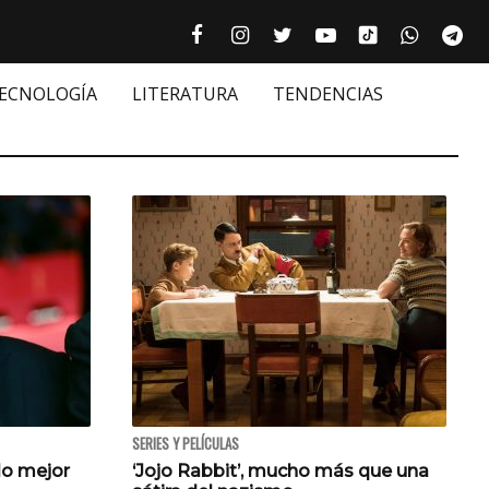
Tiktok cultur
Facebook culturizando.com | Alim
Instagram culturizando.com 
Twitter culturizando.c
Youtube culturiza
WhatsAp
Te






TECNOLOGÍA
LITERATURA
TENDENCIAS
SERIES Y PELÍCULAS
lo mejor
‘Jojo Rabbit’, mucho más que una