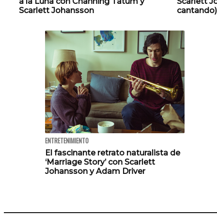
a la Luna con Channing Tatum y
Scarlett 
Scarlett Johansson
cantando)
ENTRETENIMIENTO
El fascinante retrato naturalista de
‘Marriage Story’ con Scarlett
Johansson y Adam Driver