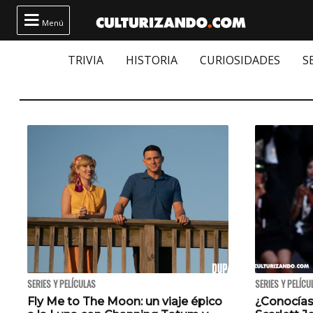

Menú
TRIVIA
HISTORIA
CURIOSIDADES
S
SERIES Y PELÍCULAS
SERIES Y PELÍCU
Fly Me to The Moon: un viaje épico
¿Conocías