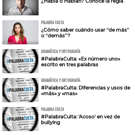
¿Había o Habían? Conoce la regla
PALABRA CULTA
¿Cómo saber cuándo usar “de más”
o “demás”?
GRAMÁTICA Y ORTOGRAFÍA
#PalabraCulta: «Ex número uno»
escrito en tres palabras
GRAMÁTICA Y ORTOGRAFÍA
#PalabraCulta: Diferencias y usos de
«más» y «mas»
PALABRA CULTA
#PalabraCulta: ‘Acoso’ en vez de
bullying