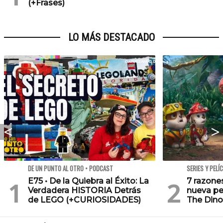
(+Frases)
LO MÁS DESTACADO
DE UN PUNTO AL OTRO • PODCAST
SERIES Y PELÍ
E75 • De la Quiebra al Éxito: La
7 razone
Verdadera HISTORIA Detrás
nueva pe
de LEGO (+CURIOSIDADES)
The Dino