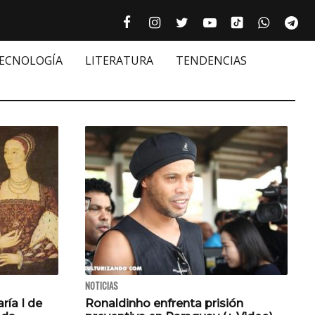
Tiktok cultur
Facebook culturizando.com | Alim
Instagram culturizando.com 
Twitter culturizando.c
Youtube culturiza
WhatsAp
Te






TECNOLOGÍA
LITERATURA
TENDENCIAS
NOTICIAS
ría I de
Ronaldinho enfrenta prisión