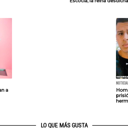
Escocia, la reina desdich
NOTICIA
an a
Homb
pris
herm
LO QUE MÁS GUSTA