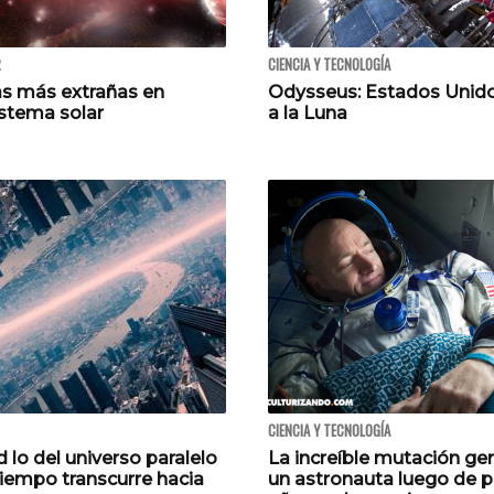
R
CIENCIA Y TECNOLOGÍA
as más extrañas en
Odysseus: Estados Unido
istema solar
a la Luna
CIENCIA Y TECNOLOGÍA
 lo del universo paralelo
La increíble mutación ge
tiempo transcurre hacia
un astronauta luego de p