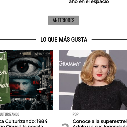
año en el espacio
ANTERIORES
LO QUE MÁS GUSTA
CULTURIZANDO
POP
ca Culturizando: 1984
Conoce a la superestrel
e Orwell, la novela
Adele y a sus legendari