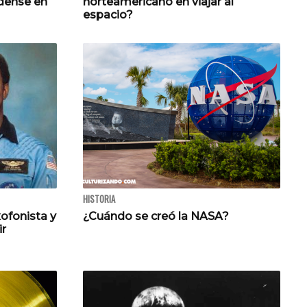
dense en
norteamericano en viajar al
espacio?
HISTORIA
xofonista y
¿Cuándo se creó la NASA?
ir