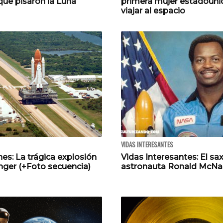
ue pisaron la Luna
primera mujer estadouni
viajar al espacio
VIDAS INTERESANTES
es: La trágica explosión
Vidas Interesantes: El sa
nger (+Foto secuencia)
astronauta Ronald McNa