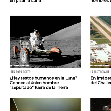
en pisar la Luna
hombres q
LEER PARA CREER
LA HISTORIA DE
¿Hay restos humanos en la Luna?
En Imágen
Conoce al único hombre
del Challe
"sepultado" fuera de la Tierra