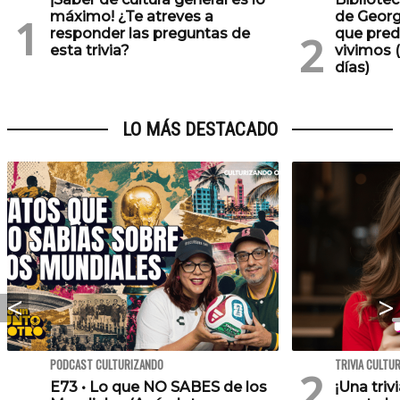
máximo! ¿Te atreves a
de Georg
responder las preguntas de
que pred
esta trivia?
vivimos (
días)
LO MÁS DESTACADO
PODCAST CULTURIZANDO
TRIVIA CULTU
E73 • Lo que NO SABES de los
¡Una triv