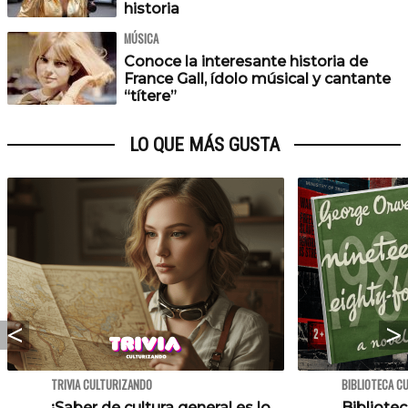
historia
MÚSICA
Conoce la interesante historia de
France Gall, ídolo músical y cantante
“títere”
LO QUE MÁS GUSTA
TRIVIA CULTURIZANDO
BIBLIOTECA C
¡Saber de cultura general es lo
Bibliotec