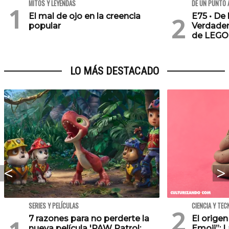
MITOS Y LEYENDAS
DE UN PUNTO 
El mal de ojo en la creencia
E75 • De 
popular
Verdader
de LEGO
LO MÁS DESTACADO
SERIES Y PELÍCULAS
CIENCIA Y TEC
7 razones para no perderte la
El orige
nueva película 'PAW Patrol:
Emoji”: 