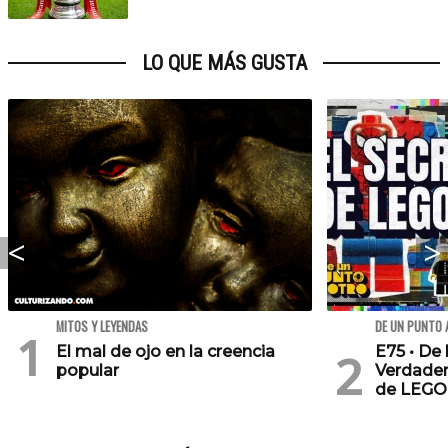
LO QUE MÁS GUSTA
MITOS Y LEYENDAS
DE UN PUNTO 
El mal de ojo en la creencia
E75 • De 
popular
Verdader
de LEGO