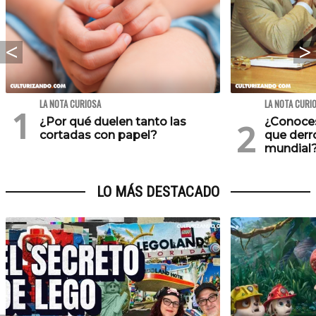
LA NOTA CURIOSA
LA NOTA CURI
¿Por qué duelen tanto las
¿Conoces
cortadas con papel?
que derr
mundial
LO MÁS DESTACADO