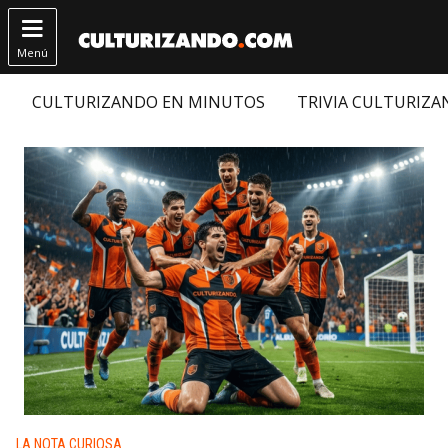

Menú
CULTURIZANDO EN MINUTOS
TRIVIA CULTURIZ
Publicado en:
LA NOTA CURIOSA