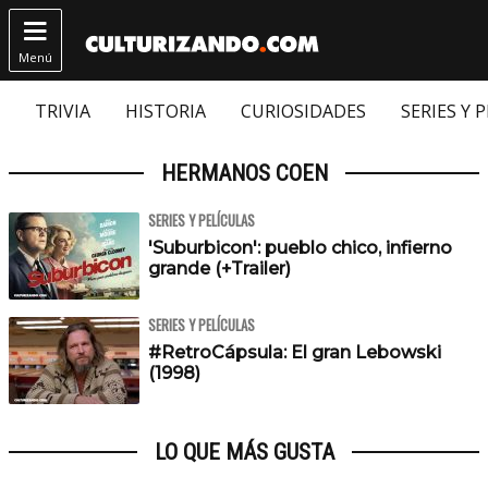

Menú
TRIVIA
HISTORIA
CURIOSIDADES
SERIES Y 
HERMANOS COEN
SERIES Y PELÍCULAS
'Suburbicon': pueblo chico, infierno
grande (+Trailer)
SERIES Y PELÍCULAS
#RetroCápsula: El gran Lebowski
(1998)
LO QUE MÁS GUSTA