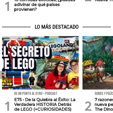
adivinar de qué países
provienen?
LO MÁS DESTACADO
DE UN PUNTO AL OTRO • PODCAST
SERIES Y PELÍ
E75 • De la Quiebra al Éxito: La
7 razone
Verdadera HISTORIA Detrás
nueva pe
de LEGO (+CURIOSIDADES)
The Dino