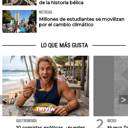
de la historia bélica
NOTICIAS
Millones de estudiantes se movilizan
por el cambio climático
LO QUE MÁS GUSTA
GASTRONOMÍA
MICRO
10 comidas exóticas, ¿puedes
Nueva Tr