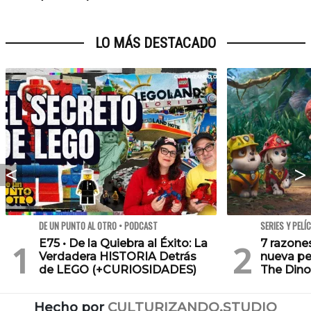
LO MÁS DESTACADO
DE UN PUNTO AL OTRO • PODCAST
SERIES Y PELÍ
E75 • De la Quiebra al Éxito: La
7 razone
Verdadera HISTORIA Detrás
nueva pe
de LEGO (+CURIOSIDADES)
The Dino
Hecho por
CULTURIZANDO.STUDIO