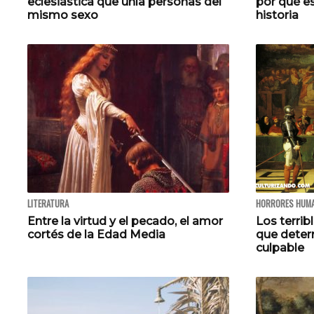
eclesiástica que unía personas del
por qué es
mismo sexo
historia
LITERATURA
HORRORES HUM
Entre la virtud y el pecado, el amor
Los terrib
cortés de la Edad Media
que deter
culpable