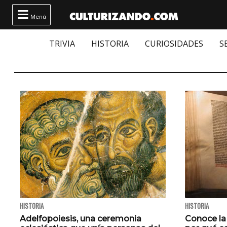

Menú
TRIVIA
HISTORIA
CURIOSIDADES
S
HISTORIA
HISTORIA
Adelfopoiesis, una ceremonia
Conoce la