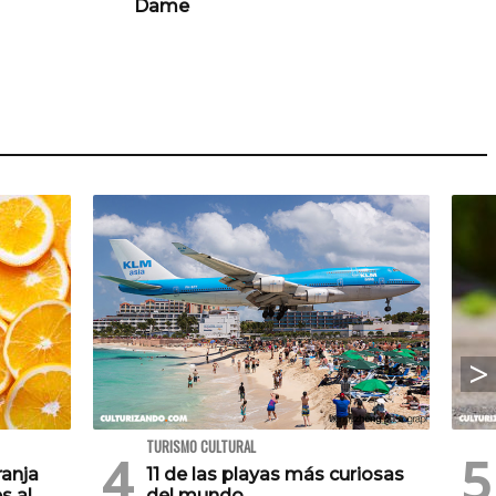
Dame
TURISMO CULTURAL
ranja
11 de las playas más curiosas
s al
del mundo