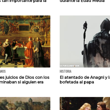
 tan importante para la
durante la Edad Media
ANOS
HISTORIA
les juicios de Dios con los
El atentado de Anagni y l
minaban si alguien era
bofetada al papa