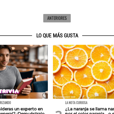
ANTERIORES
LO QUE MÁS GUSTA
URIZANDO
LA NOTA CURIOSA
ideras un experto en
¿La naranja se llama na
general? ¡Demuéstralo
por el color naranja… o e