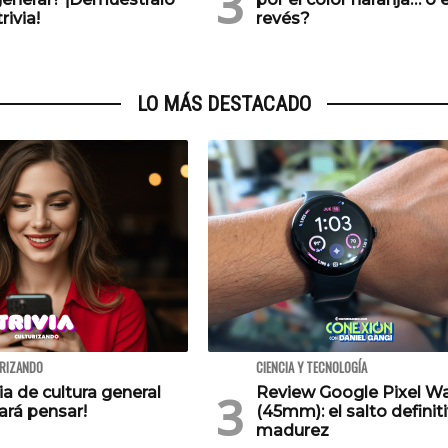
rivia!
revés?
LO MÁS DESTACADO
URIZANDO
CIENCIA Y TECNOLOGÍA
via de cultura general
Review Google Pixel W
ará pensar!
(45mm): el salto definiti
madurez