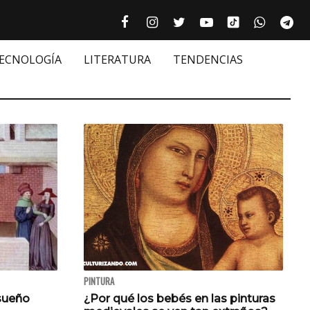
Tiktok cultur
Facebook culturizando.com | Alim
Instagram culturizando.com 
Twitter culturizando.c
Youtube culturiza
WhatsAp
Te






TECNOLOGÍA
LITERATURA
TENDENCIAS
PINTURA
 sueño
¿Por qué los bebés en las pinturas