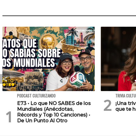
PODCAST CULTURIZANDO
TRIVIA CULT
E73 • Lo que NO SABES de los
¡Una tri
Mundiales (Anécdotas,
que te h
Récords y Top 10 Canciones) •
De Un Punto Al Otro