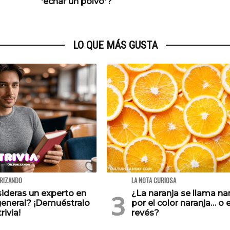
'echar un polvo'?
LO QUE MÁS GUSTA
URIZANDO
LA NOTA CURIOSA
ideras un experto en
¿La naranja se llama na
general? ¡Demuéstralo
por el color naranja… o e
rivia!
revés?