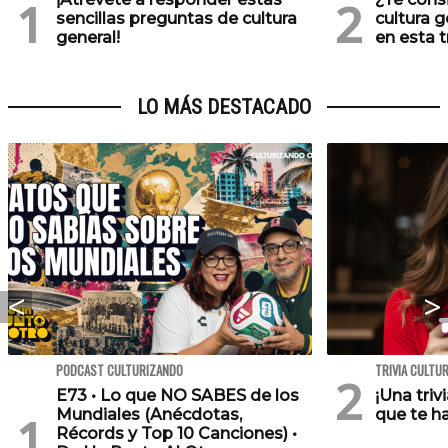
sencillas preguntas de cultura
cultura 
general!
en esta tr
LO MÁS DESTACADO
PODCAST CULTURIZANDO
TRIVIA CULTU
E73 • Lo que NO SABES de los
¡Una triv
Mundiales (Anécdotas,
que te h
Récords y Top 10 Canciones) •