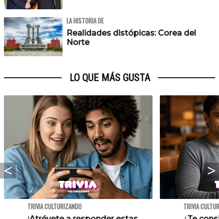
LA HISTORIA DE
Realidades distópicas: Corea del
Norte
LO QUE MÁS GUSTA
TRIVIA CULTURIZANDO
TRIVIA CULTU
¡Atrévete a responder estas
¿Te cons