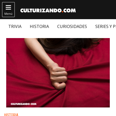

Menú
TRIVIA
HISTORIA
CURIOSIDADES
SERIES Y 
Publicado en:
HISTORIA