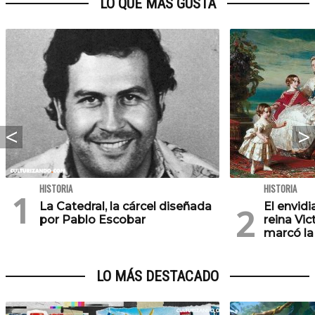
LO QUE MÁS GUSTA
HISTORIA
HISTORIA
La Catedral, la cárcel diseñada
El envid
por Pablo Escobar
reina Vic
marcó la 
LO MÁS DESTACADO