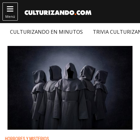

Menú
CULTURIZANDO EN MINUTOS
TRIVIA CULTURIZ
Publicado en:
HORRORES Y MISTERIOS