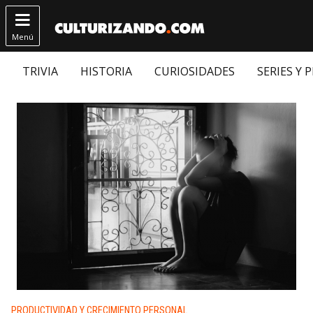

Menú
TRIVIA
HISTORIA
CURIOSIDADES
SERIES Y 
Publicado en:
PRODUCTIVIDAD Y CRECIMIENTO PERSONAL