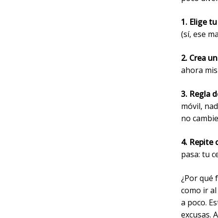
1. Elige 
(sí, ese m
2. Crea u
ahora mis
3. Regla d
móvil, nad
no cambie
4. Repite 
pasa: tu c
¿Por qué 
como ir al
a poco. Es
excusas. A