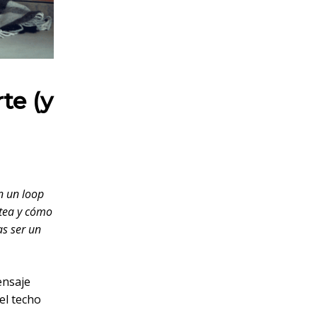
te (y
n un loop
otea y cómo
as ser un
ensaje
el techo