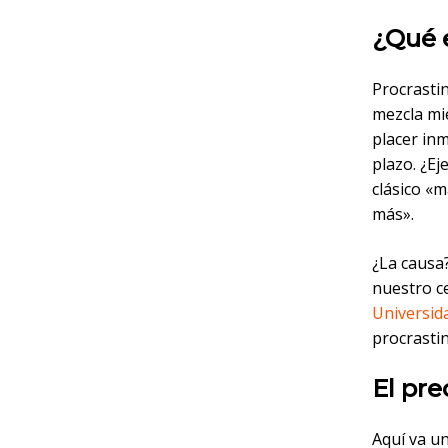
¿Qué e
Procrastin
mezcla mie
placer inm
plazo. ¿Ej
clásico «
más».
¿La causa
nuestro c
Universid
procrastin
El pre
Aquí va un