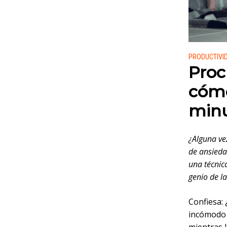
Publicado
PRODUCTIVI
Proc
cómo
minu
¿Alguna ve
de ansieda
una técnic
genio de la
Confiesa:
incómodo 