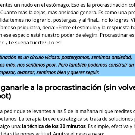
ientes un nudo en el estómago. Eso es la procrastinación c
. Cuanto más la dejas, más ansiedad genera. Es como una pr
da: temes no lograrlo, postergas, y al final… no lo logras. V
 famoso psiquiatra, decía: «Entre el estímulo y la respuesta 
n ese espacio está nuestro poder de elegir». Procrastinar e
r. ¿Te suena fuerte? ¡Lo es!
tinación es un círculo vicioso: postergamos, sentimos ansiedad,
s más, nos sentimos peor. Pero también podemos construir un 
mpezar, avanzar, sentirnos bien y querer seguir.
anarle a la procrastinación (sin volv
bot)
a pedir que te levantes a las 5 de la mañana ni que medites 
etanos. La terapia breve estratégica se trata de soluciones 
raigo una:
la técnica de los 30 minutos
. Es simple, efectiva y
tida si le pones actitud. Aquí va el paso a paso: