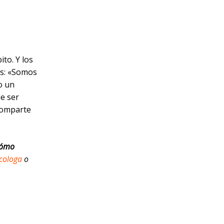
to. Y los
es: «Somos
o un
ue ser
comparte
cómo
cologa
o