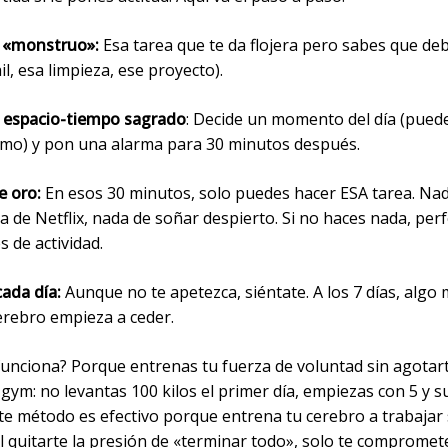
tu «monstruo»:
Esa tarea que te da flojera pero sabes que de
ail, esa limpieza, ese proyecto).
n espacio-tiempo sagrado
: Decide un momento del día (pued
mo) y pon una alarma para 30 minutos después.
e oro:
En esos 30 minutos, solo puedes hacer ESA tarea. Na
a de Netflix, nada de soñar despierto. Si no haces nada, per
s de actividad.
cada día:
Aunque no te apetezca, siéntate. A los 7 días, algo
erebro empieza a ceder.
funciona? Porque entrenas tu fuerza de voluntad sin agotart
 gym: no levantas 100 kilos el primer día, empiezas con 5 y 
te método es efectivo porque entrena tu cerebro a trabajar 
l quitarte la presión de «terminar todo», solo te compromet