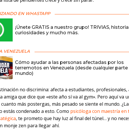
a lista de pendientes crece y crece sin parar.
IZANDO EN WHASTAPP
¡Únete GRATIS a nuestro grupo! TRIVIAS, historia
curiosidades y mucho más.
A VENEZUELA
Cómo ayudar a las personas afectadas por los
terremotos en Venezuela (desde cualquier parte 
mundo)
tinación no discrimina: afecta a estudiantes, profesionales, 
a amiga que dice que «este año sí va al gym». Pero aquí va 
 cuanto más postergas, más pesado se siente el mundo. ¿L
No estás condenado a esto. Como
psicóloga con maestría en 
ratégica
, te prometo que hay luz al final del túnel… y no nece
n monje zen para llegar ahí.