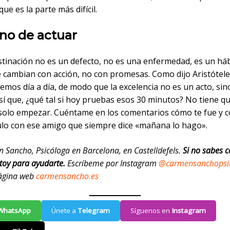
ue es la parte más difícil.
rno de actuar
tinación no es un defecto, no es una enfermedad, es un hábi
e cambian con acción, no con promesas. Como dijo Aristótel
emos día a día, de modo que la excelencia no es un acto, sin
sí que, ¿qué tal si hoy pruebas esos 30 minutos? No tiene q
 solo empezar. Cuéntame en los comentarios cómo te fue y 
culo con ese amigo que siempre dice «mañana lo hago».
 Sancho, Psicóloga en Barcelona, en Castelldefels.
Si no sabes 
stoy para ayudarte.
Escríbeme por Instagram
@carmensanchopsi
página web
carmensancho.es
WhatsApp
Únete a
Telegram
Síguenos en
Instagram