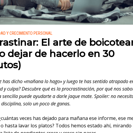
 en:
DAD Y CRECIMIENTO PERSONAL
rastinar: El arte de boicotear
 dejar de hacerlo en 30
tos)
z has dicho «mañana lo hago» y luego te has sentido atrapado e
d y culpa? Descubre qué es la procrastinación, por qué nos sab
a sencilla puede ayudarte a darle jaque mate. Spoiler: no necesit
 disciplina, solo un poco de ganas.
 ¿cuántas veces has dejado para mañana ese informe, ese m
o hasta lavar los platos? Todos hemos estado ahí, mirando 