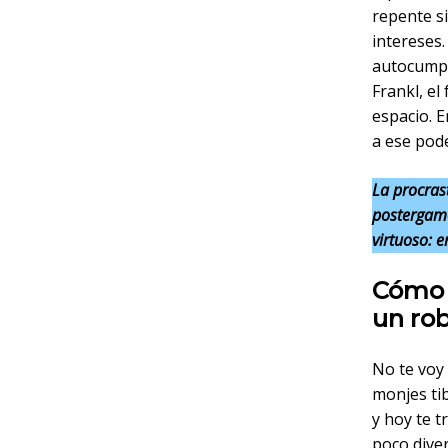
repente s
intereses
autocumpli
Frankl, el
espacio. E
a ese pode
La procras
postergamo
virtuoso: e
Cómo g
un ro
No te voy 
monjes tib
y hoy te t
poco diver