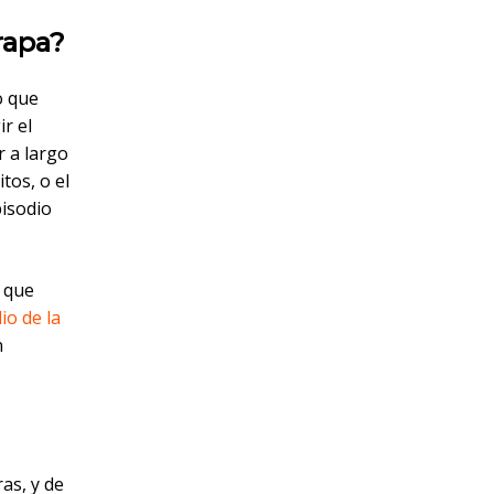
trapa?
o que
r el
r a largo
tos, o el
pisodio
 que
io de la
n
as, y de