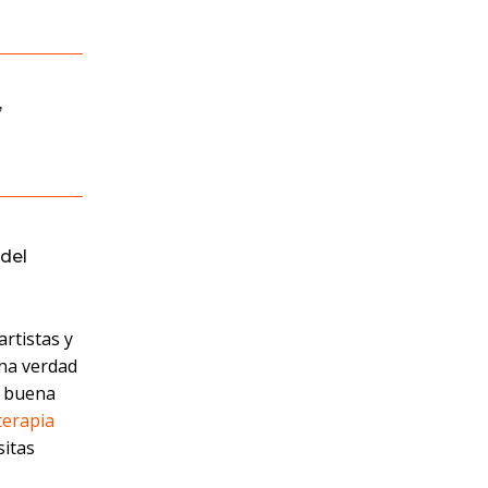
,
del
artistas y
una verdad
a buena
terapia
sitas