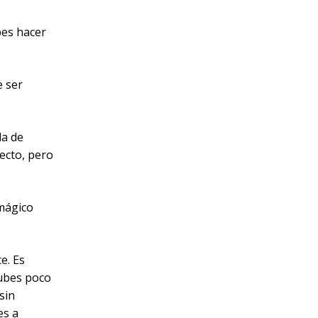
bes hacer
e ser
da de
fecto, pero
 mágico
e. Es
subes poco
sin
es a