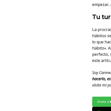
empezar, q
Tu tu
La procras
hábitos s
lo que hac
hábito». A
perfecto,
este artí
Soy Carmen
hacerlo, e
visita mi 
Únete a