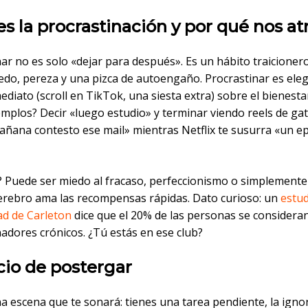
s la procrastinación y por qué nos a
ar no es solo «dejar para después». Es un hábito traicioner
do, pereza y una pizca de autoengaño. Procrastinar es elegi
ediato (scroll en TikTok, una siesta extra) sobre el bienesta
emplos? Decir «luego estudio» y terminar viendo reels de gati
mañana contesto ese mail» mientras Netflix te susurra «un e
? Puede ser miedo al fracaso, perfeccionismo o simplemente
erebro ama las recompensas rápidas. Dato curioso: un
estud
ad de Carleton
dice que el 20% de las personas se considera
adores crónicos. ¿Tú estás en ese club?
cio de postergar
a escena que te sonará: tienes una tarea pendiente, la ignor