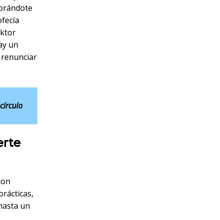
obrándote
ofecía
iktor
hay un
s renunciar
círculo
erte
con
prácticas,
 hasta un