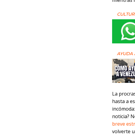
mientras l
CULTUR
AYUDA 
La procras
hasta a es
incómoda:
noticia? 
breve est
volverte u