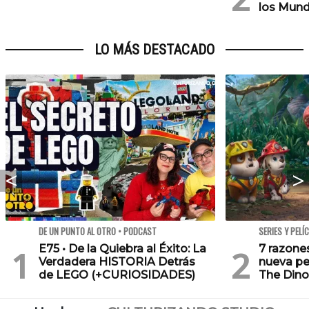
los Mund
LO MÁS DESTACADO
DE UN PUNTO AL OTRO • PODCAST
SERIES Y PELÍ
E75 • De la Quiebra al Éxito: La
7 razone
Verdadera HISTORIA Detrás
nueva pe
de LEGO (+CURIOSIDADES)
The Dino