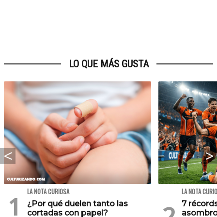
LO QUE MÁS GUSTA
LA NOTA CURIOSA
LA NOTA CURI
¿Por qué duelen tanto las
7 récord
cortadas con papel?
asombros