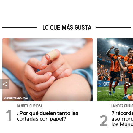
LO QUE MÁS GUSTA
LA NOTA CURIOSA
LA NOTA CURI
¿Por qué duelen tanto las
7 récord
cortadas con papel?
asombros
los Mund