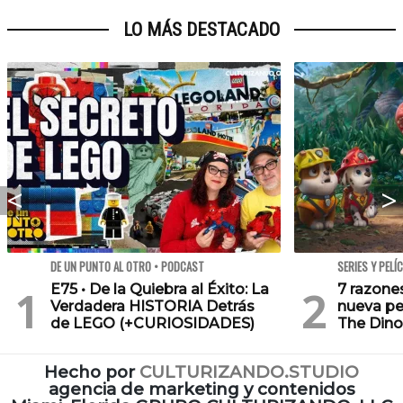
LO MÁS DESTACADO
DE UN PUNTO AL OTRO • PODCAST
SERIES Y PELÍ
E75 • De la Quiebra al Éxito: La
7 razone
Verdadera HISTORIA Detrás
nueva pe
de LEGO (+CURIOSIDADES)
The Dino
Hecho por
CULTURIZANDO.STUDIO
agencia de marketing y contenidos