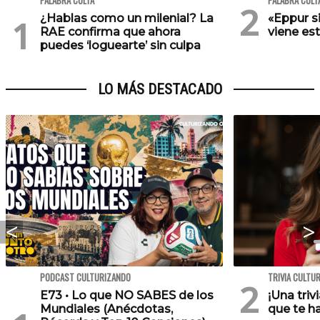
PALABRA CULTA
PALABRA CULT
¿Hablas como un milenial? La
«Eppur s
RAE confirma que ahora
viene es
puedes ‘loguearte’ sin culpa
LO MÁS DESTACADO
PODCAST CULTURIZANDO
TRIVIA CULTU
E73 • Lo que NO SABES de los
¡Una triv
Mundiales (Anécdotas,
que te h