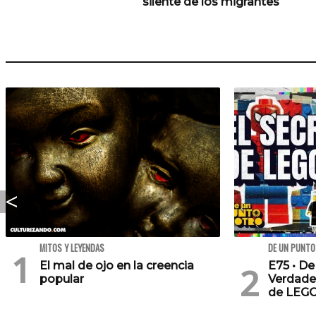
silente de los migrantes
MITOS Y LEYENDAS
DE UN PUNTO
El mal de ojo en la creencia
E75 • De
popular
Verdade
de LEG