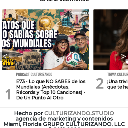
PODCAST CULTURIZANDO
TRIVIA CULTU
E73 • Lo que NO SABES de los
¡Una triv
Mundiales (Anécdotas,
que te h
Récords y Top 10 Canciones) •
De Un Punto Al Otro
Hecho por
CULTURIZANDO.STUDIO
agencia de marketing y contenidos
Miami, Florida GRUPO CULTURIZANDO, LLC