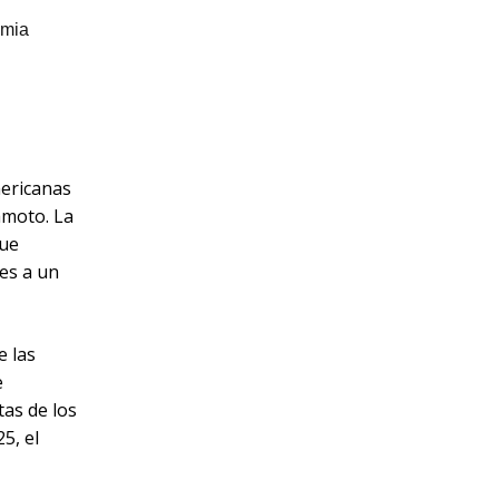
mericanas
amoto. La
que
ses a un
e las
e
as de los
5, el