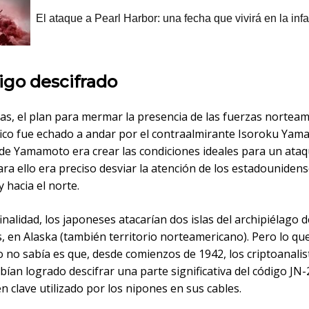
igo descifrado
sas, el plan para mermar la presencia de las fuerzas nortea
ífico fue echado a andar por el contraalmirante Isoroku Yam
 de Yamamoto era crear las condiciones ideales para un ata
ara ello era preciso desviar la atención de los estadouniden
 hacia el norte.
inalidad, los japoneses atacarían dos islas del archipiélago d
, en Alaska (también territorio norteamericano). Pero lo qu
no sabía es que, desde comienzos de 1942, los criptoanalist
bían logrado descifrar una parte significativa del código JN-2
n clave utilizado por los nipones en sus cables.