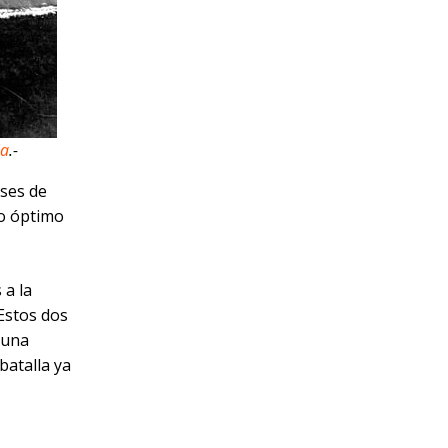
ia
.-
nses de
to óptimo
 a la
Estos dos
 una
batalla ya