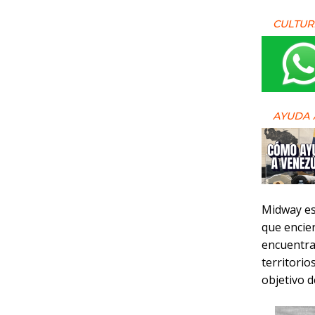
CULTUR
AYUDA 
Midway es 
que encie
encuentra
territorio
objetivo d