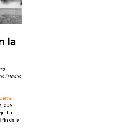
n la
rra
los Estados
uerra
s, que
je. La
fin de la