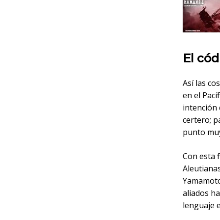
El cód
Así las co
en el Pac
intención
certero; p
punto muy
Con esta f
Aleutianas
Yamamoto 
aliados ha
lenguaje e