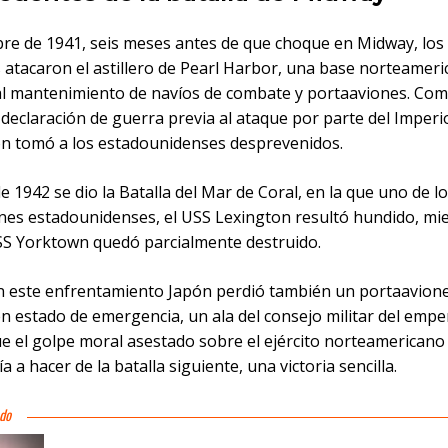
bre de 1941, seis meses antes de que choque en Midway, los
 atacaron el astillero de Pearl Harbor, una base norteamer
al mantenimiento de navíos de combate y portaaviones. Co
declaración de guerra previa al ataque por parte del Imperi
ión tomó a los estadounidenses desprevenidos.
 1942 se dio la Batalla del Mar de Coral, en la que uno de l
nes estadounidenses, el USS Lexington resultó hundido, mi
USS Yorktown quedó parcialmente destruido.
 este enfrentamiento Japón perdió también un portaavion
en estado de emergencia, un ala del consejo militar del emp
e el golpe moral asestado sobre el ejército norteamericano
ía a hacer de la batalla siguiente, una victoria sencilla.