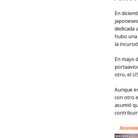
En diciem
japoneses
dedicada 
hubo una 
la incurs
En mayo de
portaavio
otro, el 
Aunque en
con otro 
asumió qu
contribuir