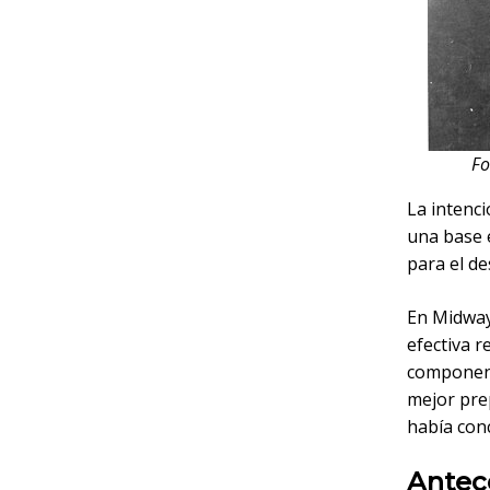
Fo
La intenc
una base 
para el de
En Midway
efectiva r
component
mejor prep
había conc
Antec