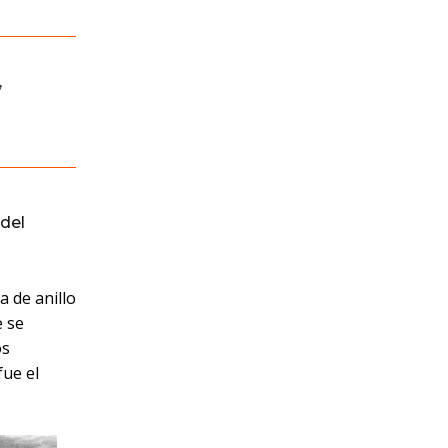
,
del
a de anillo
e se
os
fue el