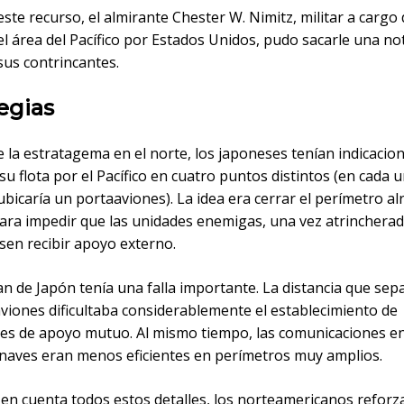
este recurso, el almirante Chester W. Nimitz, militar a cargo
l área del Pacífico por Estados Unidos, pudo sacarle una no
sus contrincantes.
egias
 la estratagema en el norte, los japoneses tenían indicacio
su flota por el Pacífico en cuatro puntos distintos (en cada 
ubicaría un portaaviones). La idea era cerrar el perímetro a
ara impedir que las unidades enemigas, una vez atrincherad
esen recibir apoyo externo.
an de Japón tenía una falla importante. La distancia que sep
aviones dificultaba considerablemente el establecimiento de
es de apoyo mutuo. Al mismo tiempo, las comunicaciones e
 naves eran menos eficientes en perímetros muy amplios.
n cuenta todos estos detalles, los norteamericanos reforz