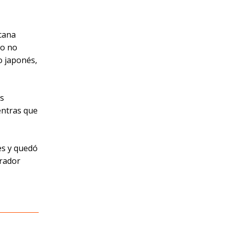
icana
mo no
o japonés,
os
entras que
es y quedó
erador