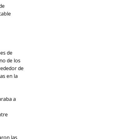
 de
table
nes de
uno de los
lrededor de
as en la
araba a
ntre
aron las