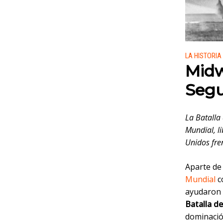
Publicado
LA HISTORIA
Midw
Segu
La Batalla
Mundial, li
Unidos fre
Aparte de 
Mundial
c
ayudaron a
Batalla d
dominación