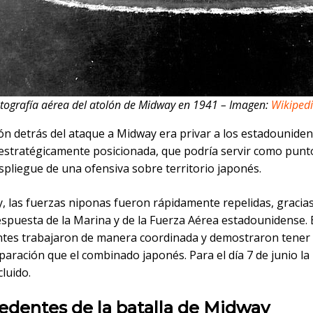
tografía aérea del atolón de Midway en 1941 – Imagen:
Wikiped
ión detrás del ataque a Midway era privar a los estadounide
estratégicamente posicionada, que podría servir como pun
spliegue de una ofensiva sobre territorio japonés.
, las fuerzas niponas fueron rápidamente repelidas, gracias
espuesta de la Marina y de la Fuerza Aérea estadounidense. 
es trabajaron de manera coordinada y demostraron tener
aración que el combinado japonés. Para el día 7 de junio la 
luido.
edentes de la batalla de Midway