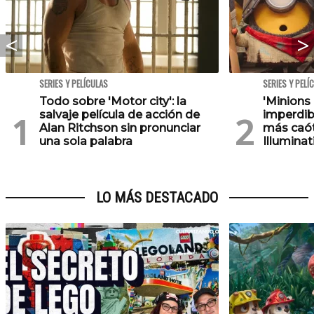
SERIES Y PELÍCULAS
SERIES Y PELÍ
Todo sobre 'Motor city': la
'Minions
salvaje película de acción de
imperdib
Alan Ritchson sin pronunciar
más caót
una sola palabra
Illuminat
LO MÁS DESTACADO