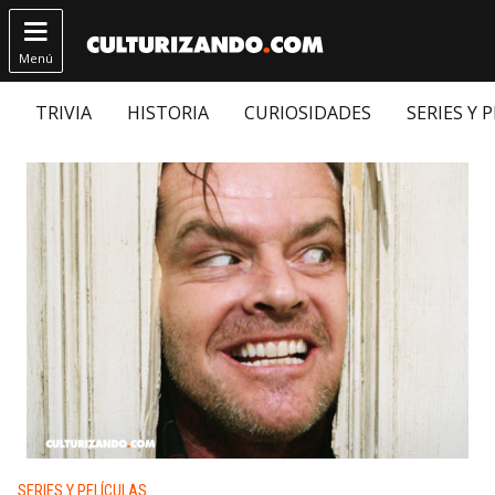

Menú
TRIVIA
HISTORIA
CURIOSIDADES
SERIES Y 
Publicado en:
SERIES Y PELÍCULAS