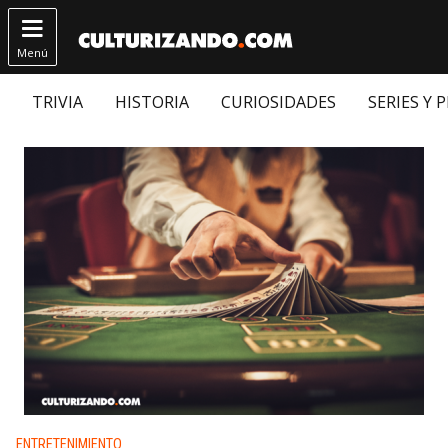

Menú
TRIVIA
HISTORIA
CURIOSIDADES
SERIES Y 
Publicado en:
ENTRETENIMIENTO