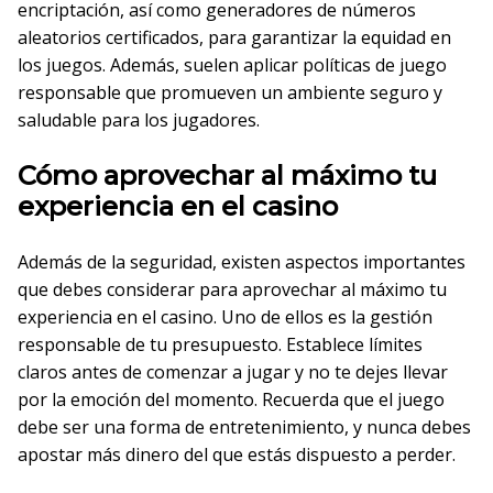
encriptación, así como generadores de números
aleatorios certificados, para garantizar la equidad en
los juegos. Además, suelen aplicar políticas de juego
responsable que promueven un ambiente seguro y
saludable para los jugadores.
Cómo aprovechar al máximo tu
experiencia en el casino
Además de la seguridad, existen aspectos importantes
que debes considerar para aprovechar al máximo tu
experiencia en el casino. Uno de ellos es la gestión
responsable de tu presupuesto. Establece límites
claros antes de comenzar a jugar y no te dejes llevar
por la emoción del momento. Recuerda que el juego
debe ser una forma de entretenimiento, y nunca debes
apostar más dinero del que estás dispuesto a perder.