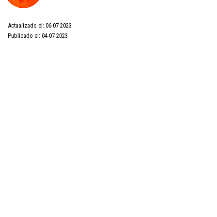
Actualizado el: 06-07-2023
Publicado el: 04-07-2023