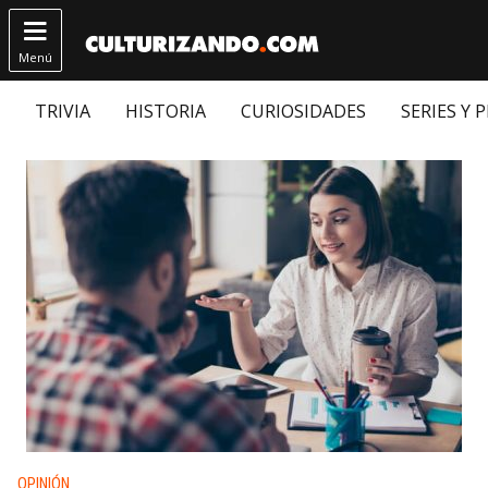

Menú
TRIVIA
HISTORIA
CURIOSIDADES
SERIES Y 
Publicado en:
OPINIÓN