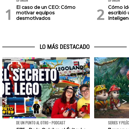
OPINIÓN
OPINIÓN
El caso de un CEO: Cómo
Cómo iden
motivar equipos
escribió
desmotivados
Inteligenc
LO MÁS DESTACADO
DE UN PUNTO AL OTRO • PODCAST
SERIES Y PELÍ