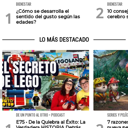
BIENESTAR
BIENESTAR
¿Cómo se desarrolla el
10 conse
sentido del gusto según las
cerebro 
edades?
LO MÁS DESTACADO
DE UN PUNTO AL OTRO • PODCAST
SERIES Y PELÍ
E75 • De la Quiebra al Éxito: La
7 razone
Verdadera HISTORIA Detrás
nueva pe