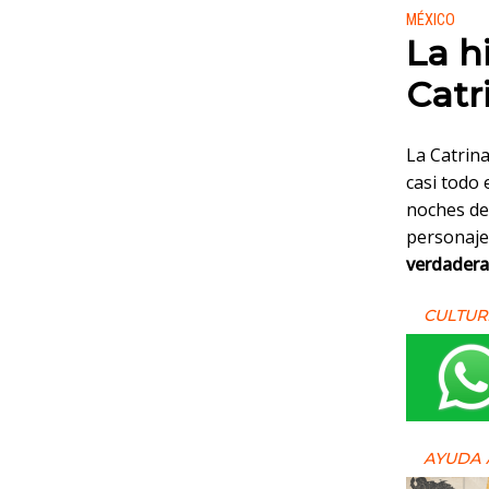
Publicado
MÉXICO
La h
Catr
La Catrina
casi todo
noches de
personaje 
verdadera 
CULTUR
AYUDA 