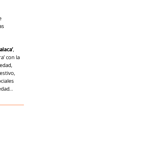
e
as
alaca’
,
a’ con la
iedad,
estivo,
ociales
iedad…