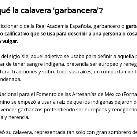
ué la calavera ‘garbancera’?
diccionario de la Real Academia Española, garbancero o
garb
o calificativo que se usa para describir a una persona o cos
y vulgar.
del siglo XIX, aquel adjetivo se usaba para definir a aquella
sar de tener sangre indígena, pretendía ser europeo y reneg
ltura, tradiciones y sobre todo sus raíces; un comportamien
ondenaba.
acional para el Fomento de las Artesanías de México (Fornat
rmino se empezó a usar a raíz de que los indígenas dejaron 
 vender garbanzos pretendiendo ser europeos y renegando 
a y herencia.
eó su calavera, representada tan solo con gran sombrero d