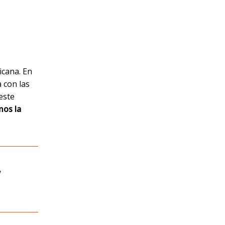
icana. En
 con las
este
os la
,