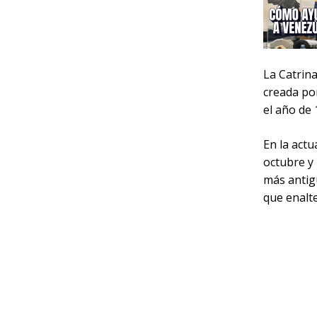
La Catrina
creada po
el año de 
En la act
octubre y 
más antig
que enalte