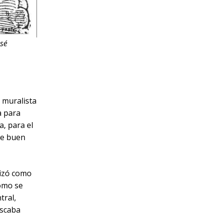
osé
o muralista
a para
a, para el
de buen
tizó como
como se
tral,
uscaba