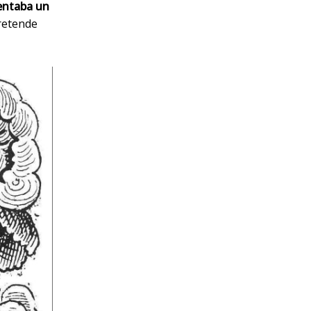
entaba un
pretende