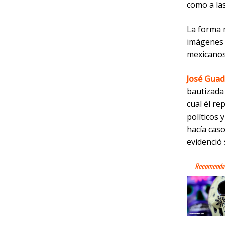
como a las
La forma 
imágenes d
mexicanos 
José Guad
bautizada
cual él re
políticos 
hacía caso
evidenció 