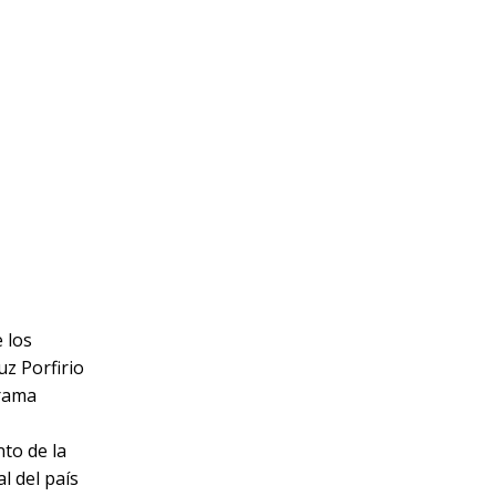
 los
uz Porfirio
orama
to de la
l del país