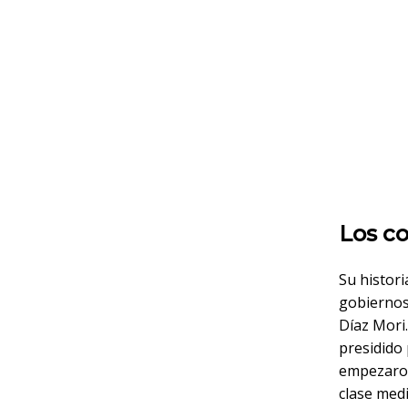
Los co
Su histori
gobiernos 
Díaz Mori
presidido 
empezaron
clase medi