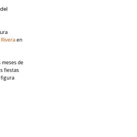
del
gura
 Rivera
en
s meses de
s fiestas
 figura