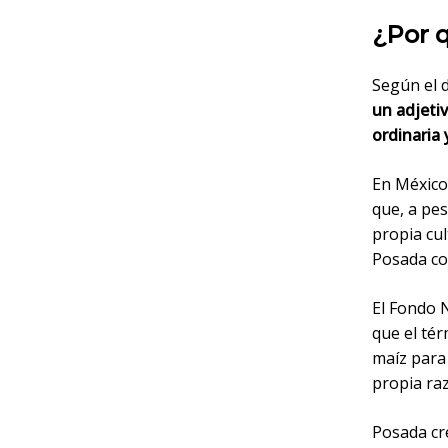
¿Por q
Según el 
un adjetiv
ordinaria 
En México 
que, a pe
propia cu
Posada c
El Fondo N
que el té
maíz para
propia raz
Posada cr