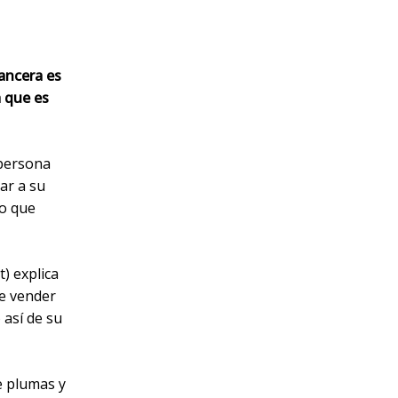
ancera es
a que es
 persona
ar a su
to que
) explica
de vender
así de su
e plumas y