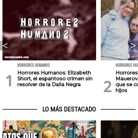
HORRORES HUMANOS
HORRORES HU
Horrores Humanos: Elizabeth
Horrores
Short, el espantoso crimen sin
Mauerova
resolver de la Dalia Negra
que se c
hijos
LO MÁS DESTACADO