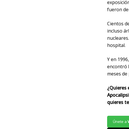
exposición
fueron de
Cientos de
incluso á
nucleares.
hospital.
Y en 1996,
encontró 
meses de 
¿Quieres 
Apocalips
quieres t
Únete a