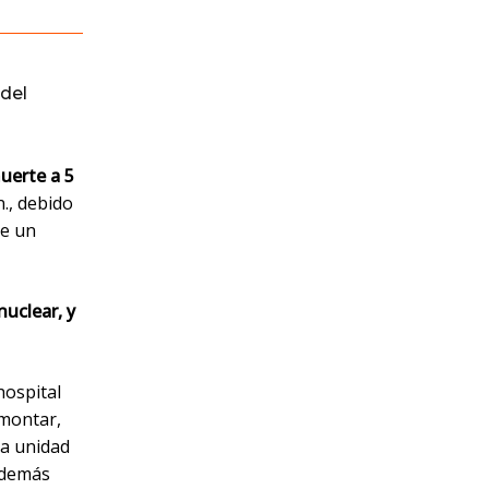
del
uerte a 5
., debido
de un
nuclear, y
hospital
montar,
na unidad
 además