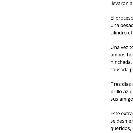
llevaron a
El proces
una pesad
cilindro e
Una vez t
ambos hom
hinchada, 
causada p
Tres días
brillo azu
sus amigos
Este extr
se desmen
queridos,