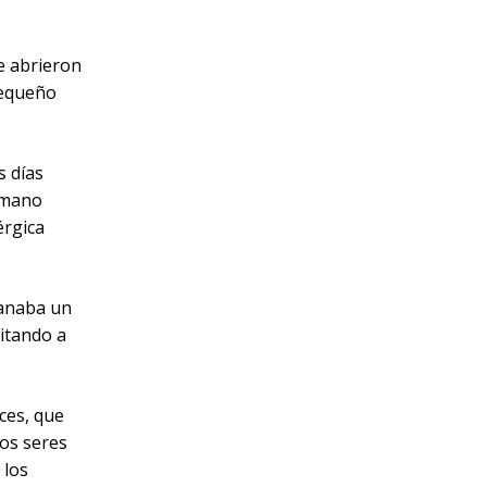
e abrieron
pequeño
s días
 mano
érgica
manaba un
vitando a
ces, que
los seres
 los