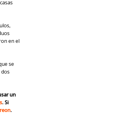
 casas
ulos,
duos
ron en el
que se
 dos
usar un
s
.
Si
reon
.