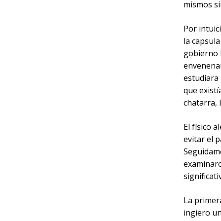
mismos sín
Por intuic
la capsula
gobierno 
envenenam
estudiara 
que existí
chatarra, 
El físico 
evitar el 
Seguidame
examinaro
significat
La primera
ingiero u