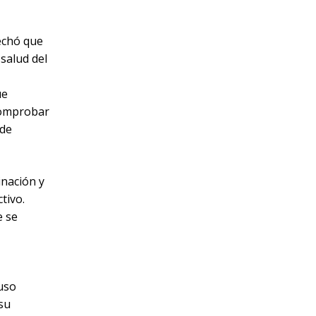
pechó que
 salud del
ue
 comprobar
 de
inación y
tivo.
e se
luso
su