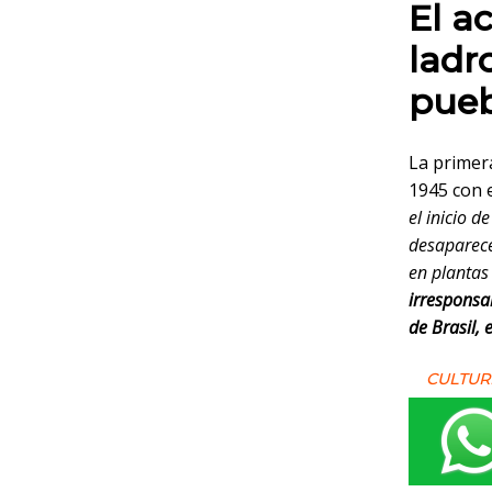
El a
ladr
pueb
La primera
1945 con 
el inicio 
desaparece
en plantas
irresponsa
de Brasil, 
CULTUR