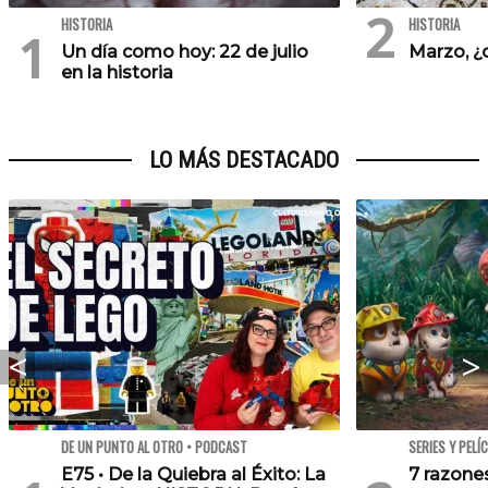
HISTORIA
HISTORIA
Un día como hoy: 22 de julio
Marzo, ¿
en la historia
LO MÁS DESTACADO
DE UN PUNTO AL OTRO • PODCAST
SERIES Y PELÍ
E75 • De la Quiebra al Éxito: La
7 razone