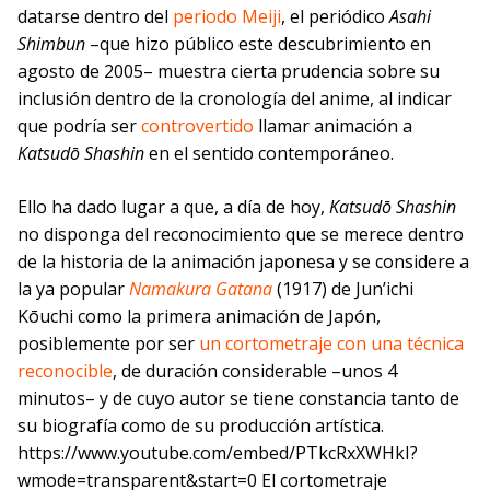
datarse dentro del
periodo Meiji
, el periódico
Asahi
Shimbun
–que hizo público este descubrimiento en
agosto de 2005– muestra cierta prudencia sobre su
inclusión dentro de la cronología del anime, al indicar
que podría ser
controvertido
llamar animación a
Katsudō Shashin
en el sentido contemporáneo.
Ello ha dado lugar a que, a día de hoy,
Katsudō Shashin
no disponga del reconocimiento que se merece dentro
de la historia de la animación japonesa y se considere a
la ya popular
Namakura Gatana
(1917) de Jun’ichi
Kōuchi como la primera animación de Japón,
posiblemente por ser
un cortometraje con una técnica
reconocible
, de duración considerable –unos 4
minutos– y de cuyo autor se tiene constancia tanto de
su biografía como de su producción artística.
https://www.youtube.com/embed/PTkcRxXWHkI?
wmode=transparent&start=0 El cortometraje