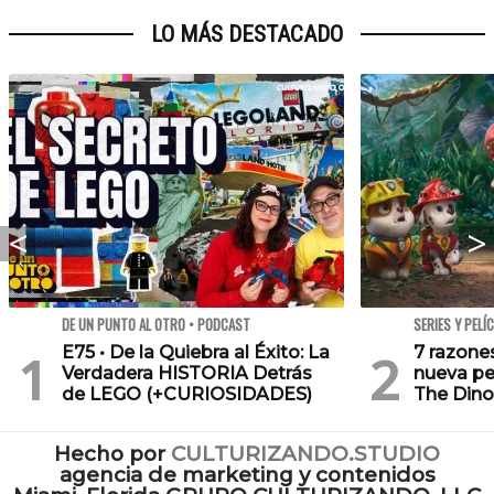
LO MÁS DESTACADO
DE UN PUNTO AL OTRO • PODCAST
SERIES Y PELÍ
E75 • De la Quiebra al Éxito: La
7 razone
Verdadera HISTORIA Detrás
nueva pe
de LEGO (+CURIOSIDADES)
The Dino
Hecho por
CULTURIZANDO.STUDIO
agencia de marketing y contenidos