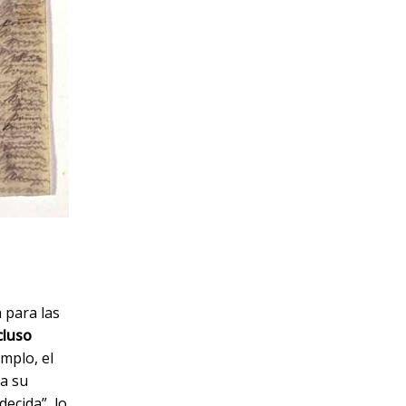
 para las
cluso
emplo, el
a su
decida”, lo