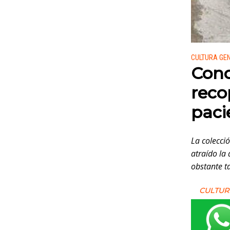
Publicado
CULTURA GE
Cono
reco
paci
La colecció
atraído la
obstante t
CULTUR