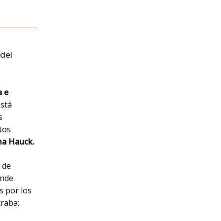
del
a e
está
s
tos
ma Hauck.
s de
onde
s por los
traba: