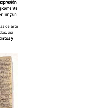
 expresión
gicamente
por ningún
ras de arte
dos, así
tintos y