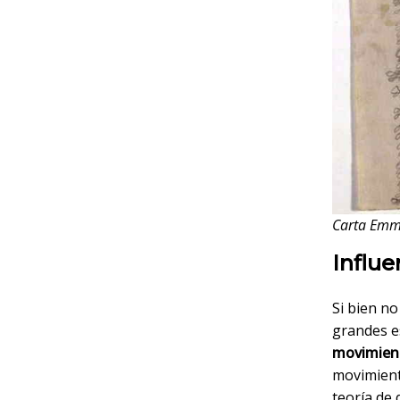
Carta Emma
Influe
Si bien no
grandes e
movimient
movimient
teoría de 