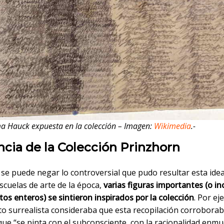
 Hauck expuesta en la colección – Imagen:
Wikimedia
.-
ncia de la Colección Prinzhorn
 se puede negar lo controversial que pudo resultar esta idea
scuelas de arte de la época,
varias figuras importantes (o in
os enteros) se sintieron inspirados por la colección
. Por ej
o surrealista consideraba que esta recopilación corroborab
que “se pinta con el subconsciente, con la racionalidad enmu