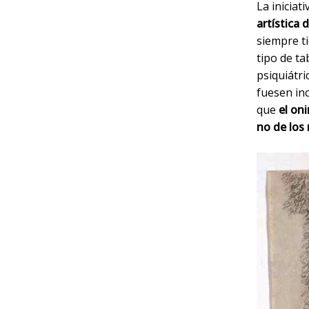
La inicia
artística 
siempre t
tipo de ta
psiquiátri
fuesen inc
que
el on
no de lo