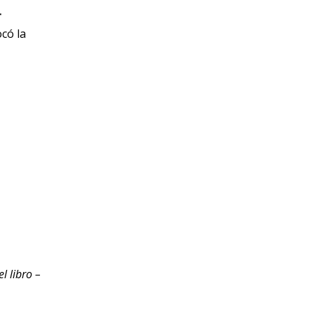
r
ocó la
l libro –