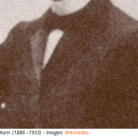
zhorn (1886 –1933) – Imagen:
Wikimedia
.-