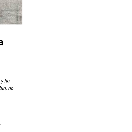
a
 y ha
bin, no
,