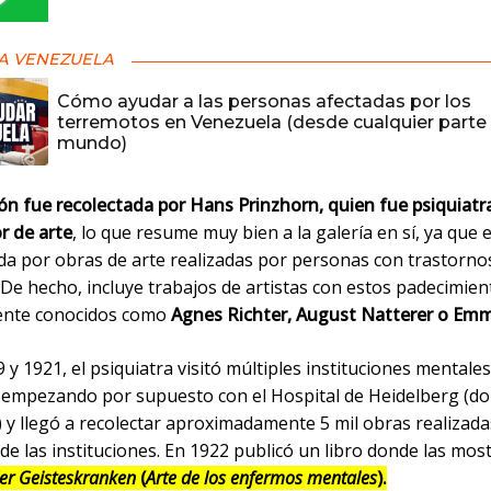
A VENEZUELA
Cómo ayudar a las personas afectadas por los
terremotos en Venezuela (desde cualquier parte 
mundo)
ión fue recolectada por Hans Prinzhorn, quien fue psiquiatr
r de arte
, lo que resume muy bien a la galería en sí, ya que 
a por obras de arte realizadas por personas con trastorno
De hecho, incluye trabajos de artistas con estos padecimien
ente conocidos como
Agnes Richter, August Natterer o Em
 y 1921, el psiquiatra visitó múltiples instituciones mentale
 empezando por supuesto con el Hospital de Heidelberg (d
 y llegó a recolectar aproximadamente 5 mil obras realizada
de las instituciones. En 1922 publicó un libro donde las mos
der Geisteskranken
(
Arte de los enfermos mentales
).