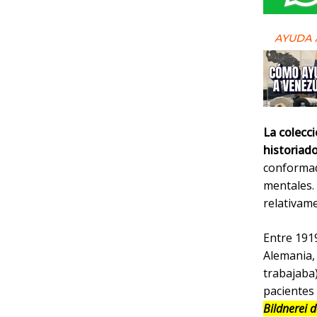
AYUDA 
La colecc
historiado
conformad
mentales. 
relativam
Entre 1919
Alemania,
trabajaba)
pacientes 
Bildnerei 