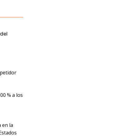
del
petidor
00 % a los
 en la
 Estados