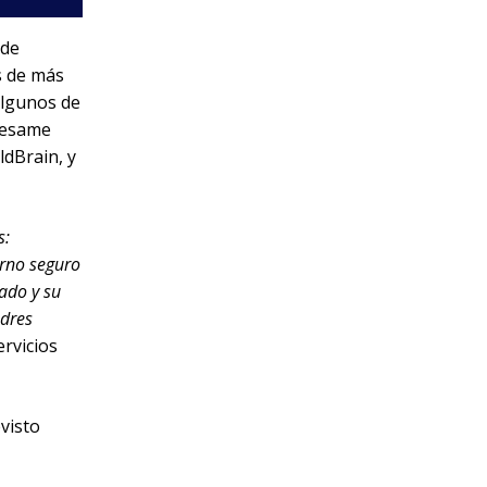
 de
s de más
algunos de
Sesame
dBrain, y
s:
orno seguro
ado y su
adres
rvicios
visto