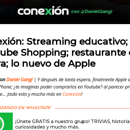
 en:
xión: Streaming educativo;
ube Shopping; restaurante
ra; lo nuevo de Apple
con
Daniel Gangi
| Y después de tanta espera, finalmente Apple d
Phone; ¿te imaginas poder comprarlos en Youtube? al parecer pr
le… ¡todo esto y mucho más en
Conexión
!
IZANDO EN WHASTAPP
¡Únete GRATIS a nuestro grupo! TRIVIAS, historia
curiosidades y mucho más.