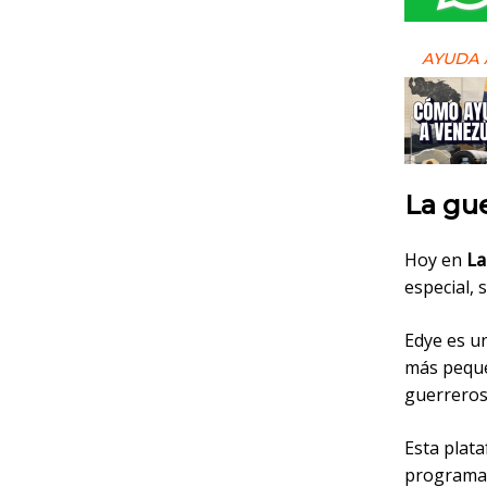
AYUDA 
La gue
Hoy en
La
especial, 
Edye es u
más peque
guerreros
Esta plat
programaci