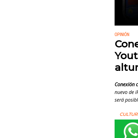
Publicado
OPINIÓN
Cone
Yout
altu
Conexión 
nuevo de i
será posib
CULTUR