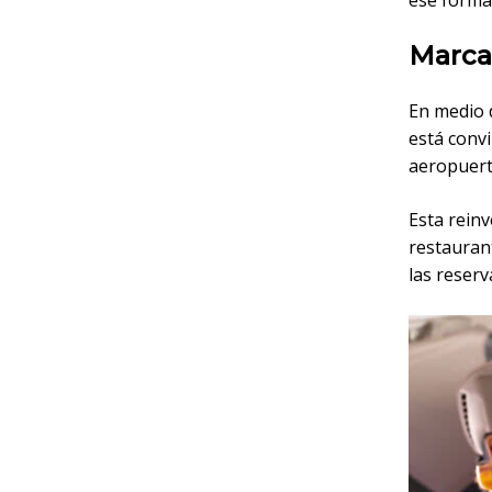
Marca
En medio d
está conv
aeropuert
Esta rein
restauran
las reserv