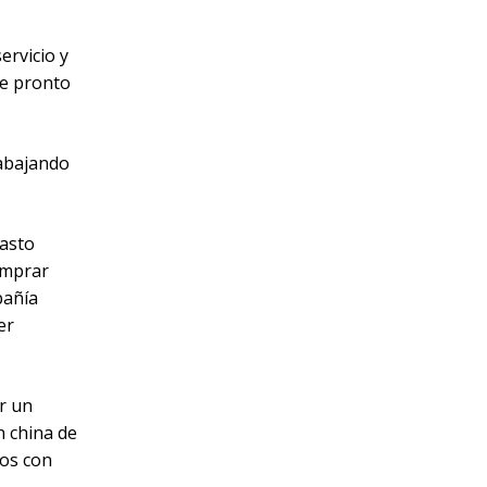
ervicio y
ue pronto
rabajando
vasto
comprar
pañía
er
r un
n china de
sos con