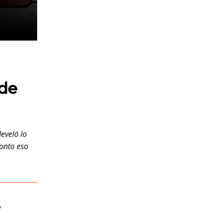
 de
eveló lo
onto eso
,