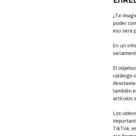
EnRE
¿Te imagi
poder com
eso será p
En un inf
seriamente
El objetiv
catálogo d
directame
también e
artículos 
Los videos
important
TikTok, es
ese forma