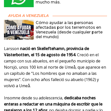
mucho más.
AYUDA A VENEZUELA
Cómo ayudar a las personas
afectadas por los terremotos en
Venezuela (desde cualquier parte
del mundo)
Larsson
nació en Skelleftehamn, provincia de
Västerbotten, el 15 de agosto de 1954
. Creció en el
campo con sus abuelos, en el pequeño municipio de
Norsjö, unos 100 km al norte de Umeå, que aparece en
un capítulo de “Los hombres que no amaban a las
mujeres”. Con ocho años falleció su abuelo (1962) y
volvió a Umeå.
Insomne desde su adolescencia,
dedicaba noches
enteras a redactar en una máquina de escribir que le
regalaron a los 12 años
; no dejaba dormir a nadie y lo