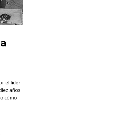
la
 el líder
 diez años
ndo cómo
,