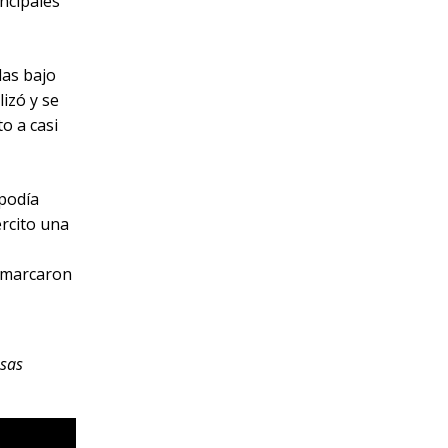
ncipales
das bajo
lizó y se
o a casi
 podía
ército una
y marcaron
esas