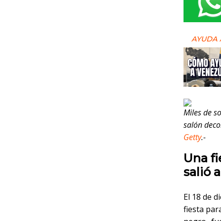
AYUDA 
Miles de so
salón deco
Getty
.-
Una fi
salió 
El 18 de d
fiesta par