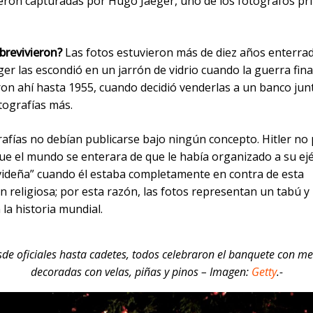
eron capturadas por Hugo Jaeger, uno de los fotógrafos pri
revivieron?
Las fotos estuvieron más de diez años enterra
eger las escondió en un jarrón de vidrio cuando la guerra fina
on ahí hasta 1955, cuando decidió venderlas a un banco junt
tografías más.
rafías no debían publicarse bajo ningún concepto. Hitler no
que el mundo se enterara de que le había organizado a su ej
avideña” cuando él estaba completamente en contra de esta
n religiosa; por esta razón, las fotos representan un tabú 
 la historia mundial.
de oficiales hasta cadetes, todos celebraron el banquete con m
decoradas con velas, piñas y pinos – Imagen:
Getty
.-