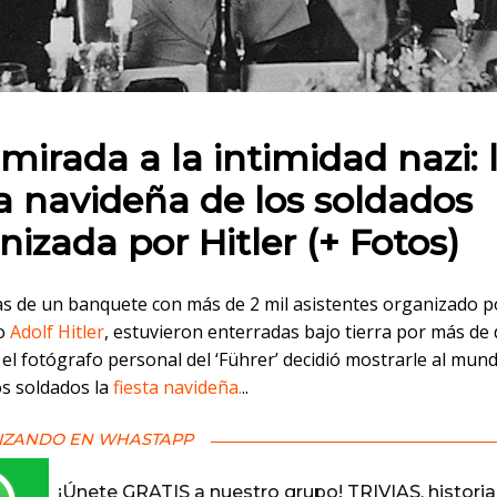
 en:
mirada a la intimidad nazi: 
ta navideña de los soldados
nizada por Hitler (+ Fotos)
s de un banquete con más de 2 mil asistentes organizado por
do
Adolf Hitler
, estuvieron enterradas bajo tierra por más de
 el fotógrafo personal del ‘Führer’ decidió mostrarle al mu
os soldados la
fiesta navideña.
..
IZANDO EN WHASTAPP
¡Únete GRATIS a nuestro grupo! TRIVIAS, historia