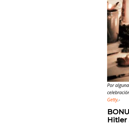
Por alguna 
celebració
Getty
.-
BONUS:
Hitler