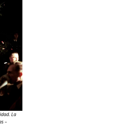
idad. La
as
–