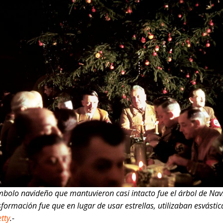
ímbolo navideño que mantuvieron casi intacto fue el árbol de Nav
formación fue que en lugar de usar estrellas, utilizaban esvástic
tty
.-