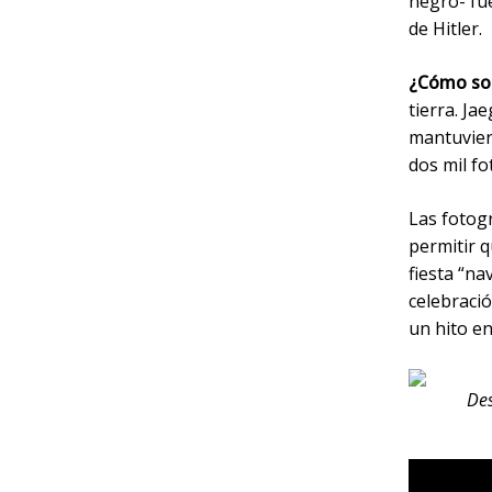
negro- fu
de Hitler.
¿Cómo sob
tierra. Ja
mantuvier
dos mil fo
Las fotog
permitir 
fiesta “n
celebració
un hito en
Des