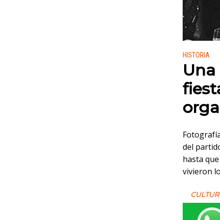
Publicado
HISTORIA
Una 
fies
orga
Fotografía
del parti
hasta que
vivieron l
CULTUR