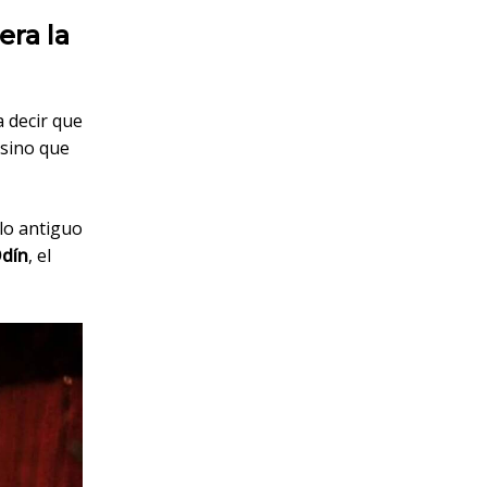
era la
 decir que
 sino que
olo antiguo
Odín
, el