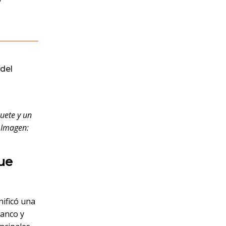
del
quete y un
Imagen:
que
nificó una
lanco y